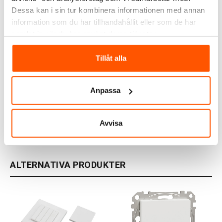
Dessa kan i sin tur kombinera informationen med annan
information som du har tillhandahållit eller som de har
samlat in när du har använt deras tjänster.
Shelly
Tillåt alla
Shelly Ram 1-fack
59,00 kr
Anpassa
Avvisa
2 av 2 varianter I webblager
ALTERNATIVA PRODUKTER