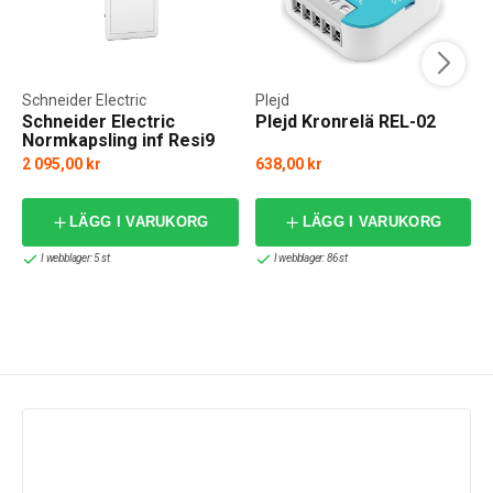
Schneider Electric
Plejd
Schneider Electric
Plejd Kronrelä REL-02
Normkapsling inf Resi9
KV 3x1
2 095,00 kr
638,00 kr
f
LÄGG I VARUKORG
LÄGG I VARUKORG
I webblager: 5 st
I webblager: 86 st