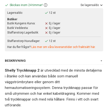
Skickas inom 24 timmar!
Se lagersaldo
Lagersaldo:
12 st
Butiker
Butik Kungens Kurva:
Ej i lager
Butik Veddesta:
Ej i lager
Staffanstorp Lagerbutik:
Ej i lager
Staffanstorp Huvudlager:
12 st
Har du fler frågor?
Läs mer om våra leveranstider och fraktsätt här.
BESKRIVNING
Shelly Tryckknapp 2
är utvecklad med de minsta detaljerna
i åtanke och kan användas både som manuell
väggströmbrytare eller genom ditt
hemautomatiseringssystem. Denna tryckknapp passar för
små utrymmen och har enkel kabeldragning. Kommer med
två tryckknappar och med relä hållare. Finns i vitt och svart
utförande.