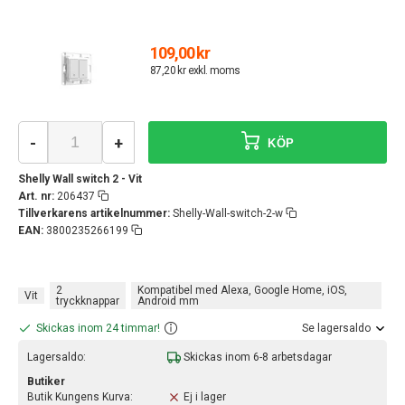
109,00 kr
87,20 kr exkl. moms
-
+
KÖP
Shelly Wall switch 2 - Vit
Art. nr:
206437
Tillverkarens artikelnummer:
Shelly-Wall-switch-2-w
EAN:
3800235266199
2
Kompatibel med Alexa, Google Home, iOS,
Vit
tryckknappar
Android mm
Skickas inom 24 timmar!
Se lagersaldo
Lagersaldo:
Skickas inom 6-8 arbetsdagar
Butiker
Butik Kungens Kurva:
Ej i lager