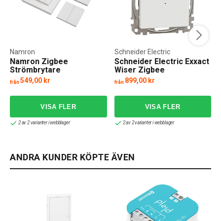
Namron
Schneider Electric
Namron Zigbee
Schneider Electric Exxact
Strömbrytare
Wiser Zigbee
Tryckdimmer
549,00 kr
899,00 kr
från
från
f
2 av 2 varianter i webblager
2 av 2 varianter i webblager
ANDRA KUNDER KÖPTE ÄVEN