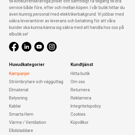
till konkurrenskraftiga priser och samtidigt få tillgång till bra
service både före, efter och mellan köpen. I vår butik hittar du
även kunnig personal med elektrikerbakgrund. Vi jobbar med
säkra leverantörer av leverans och betalning för att våra
kunder ska kunna känna sig säkra med att handla hos oss på
elbutik.se!
Huvudkategorier
Kundtjänst
Kampanjer
Hitta butik
Strömbrytare och vägguttag
Om oss
Elmaterial
Returnera
Belysning
Reklamera
Kablar
Integritetspolicy
Smarta Hem
Cookies
Värme / Ventilation
Köpvillkor
Elbilsladdare