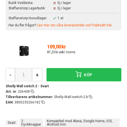
Butik Veddesta:
Ej i lager
Staffanstorp Lagerbutik:
Ej i lager
Staffanstorp Huvudlager:
1 st
Har du fler frågor?
Läs mer om våra leveranstider och fraktsätt här.
109,00 kr
87,20 kr exkl. moms
-
+
KÖP
Shelly Wall switch 2 - Svart
Art. nr:
206438
Tillverkarens artikelnummer:
Shelly-Wall-switch-2-b
EAN:
3800235266182
2
Kompatibel med Alexa, Google Home, iOS,
Svart
tryckknappar
Android mm