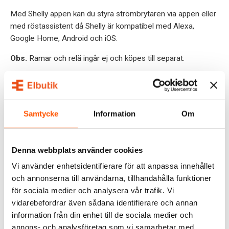
Med Shelly appen kan du styra strömbrytaren via appen eller
med röstassistent då Shelly är kompatibel med Alexa,
Google Home, Android och iOS.
Obs.
Ramar och relä ingår ej och köpes till separat.
SPECIFIKATIONER
OMDÖMEN
Samtycke
Information
Om
FRÅGOR & SVAR
Denna webbplats använder cookies
RELATERADE PRODUKTER
Vi använder enhetsidentifierare för att anpassa innehållet
och annonserna till användarna, tillhandahålla funktioner
för sociala medier och analysera vår trafik. Vi
vidarebefordrar även sådana identifierare och annan
information från din enhet till de sociala medier och
annons- och analysföretag som vi samarbetar med.