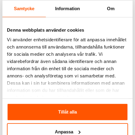
Samtycke
Information
Om
Denna webbplats använder cookies
Vi använder enhetsidentifierare för att anpassa innehållet
och annonserna till användarna, tillhandahålla funktioner
Shelly
för sociala medier och analysera vår trafik. Vi
Shelly BLU Gateway
vidarebefordrar även sådana identifierare och annan
information från din enhet till de sociala medier och
197,00 kr
-10%
219,00 kr
annons- och analysföretag som vi samarbetar med.
Dessa kan i sin tur kombinera informationen med annan
LÄGG I VARUKORG
information som du har tillhandahållit eller som de har
I webblager: 3 st
samlat in när du har använt deras tjänster.
Tillåt alla
ALTERNATIVA PRODUKTER
Anpassa