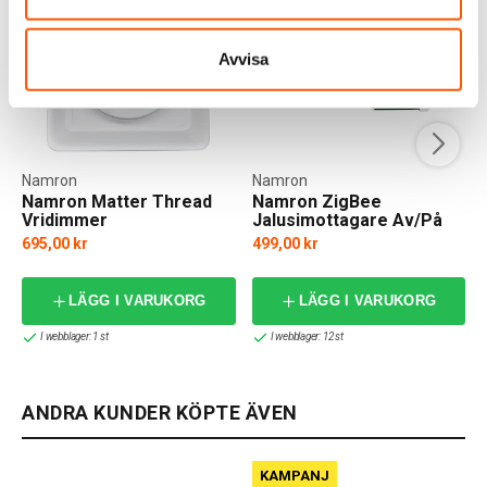
Avvisa
Namron
Namron
Namron Matter Thread
Namron ZigBee
Vridimmer
Jalusimottagare Av/På
695,00 kr
499,00 kr
LÄGG I VARUKORG
LÄGG I VARUKORG
I webblager: 1 st
I webblager: 12 st
ANDRA KUNDER KÖPTE ÄVEN
KAMPANJ