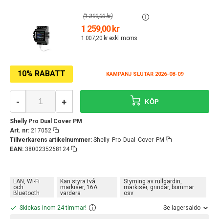
(1 399,00 kr)
1 259,00 kr
1 007,20 kr exkl. moms
10% RABATT
KAMPANJ SLUTAR 2026-08-09
-
+
KÖP
Shelly Pro Dual Cover PM
Art. nr:
217052
Tillverkarens artikelnummer:
Shelly_Pro_Dual_Cover_PM
EAN:
3800235268124
LAN, Wi-Fi
Kan styra två
Styrning av rullgardin,
och
markiser, 16A
markiser, grindar, bommar
Bluetooth
vardera
osv
Skickas inom 24 timmar!
Se lagersaldo