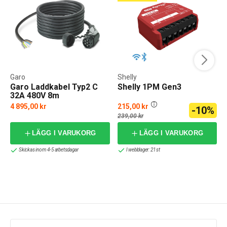
Garo
Shelly
Garo Laddkabel Typ2 C
Shelly 1PM Gen3
32A 480V 8m
4 895,00 kr
215,00 kr
-10%
f
239,00 kr
LÄGG I VARUKORG
LÄGG I VARUKORG
Skickas inom 4-5 arbetsdagar
I webblager: 21 st