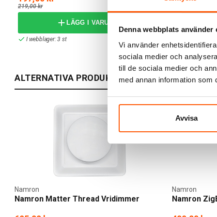
-10%
219,00 kr
LÄGG I VARUKORG
Denna webbplats använder 
I webblager: 3 st
Vi använder enhetsidentifierar
sociala medier och analysera 
till de sociala medier och a
ALTERNATIVA PRODUKTER
med annan information som du 
Avvisa
Namron
Namron
Namron Matter Thread Vridimmer
Namron Zig