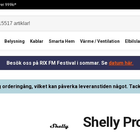
över 999kr*
Belysning
Kablar
Smarta Hem
Värme / Ventilation
Elbilsl
Besök oss på RIX FM Festival i sommar. Se
datum här.
g orderingång, vilket kan påverka leveranstiden något. Tack
Shelly P