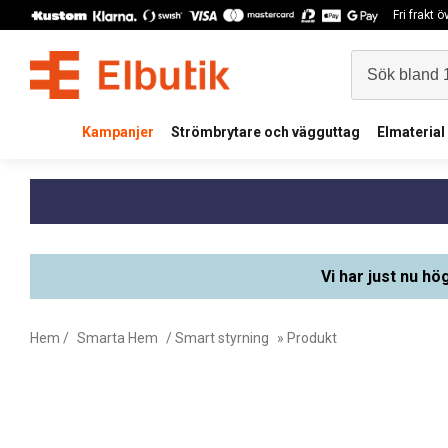
Fri frakt 
Kampanjer
Strömbrytare och vägguttag
Elmaterial
Vi har just nu hö
Hem
/
Smarta Hem
/
Smart styrning
» Produkt