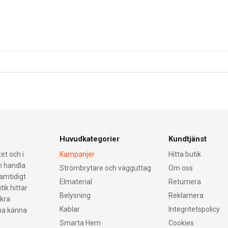
Huvudkategorier
Kundtjänst
et och i
Kampanjer
Hitta butik
an handla
Strömbrytare och vägguttag
Om oss
samtidigt
Elmaterial
Returnera
tik hittar
Belysning
Reklamera
äkra
Kablar
Integritetspolicy
nna känna
Smarta Hem
Cookies