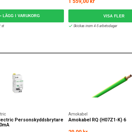
1 559,00 kr
LÄGG I VARUKORG
 st
Skickas inom 4-5 arbetsdagar
tric
Amokabel
lectric Personskyddsbrytare
Amokabel RQ (H07Z1-K) 6
30mA
29,00 kr