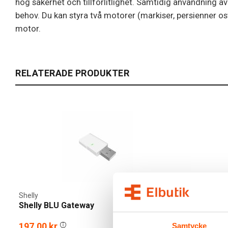
hög säkerhet och tillförlitlighet. Samtidig användning 
behov. Du kan styra två motorer (markiser, persienner os
motor.
RELATERADE PRODUKTER
Shelly
Shelly BLU Gateway
197,00 kr
Samtycke