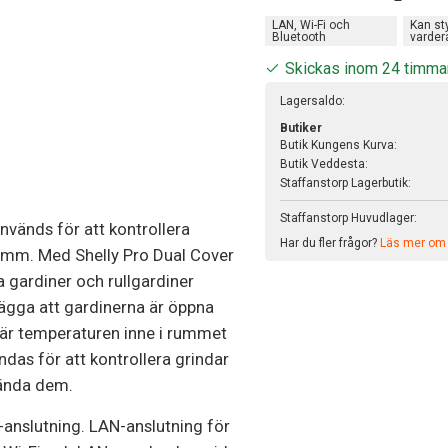
LAN, Wi-Fi och
Kan st
Bluetooth
varder
Skickas inom 24 timma
Lagersaldo:
Butiker
Butik Kungens Kurva:
Butik Veddesta:
Staffanstorp Lagerbutik:
Staffanstorp Huvudlager:
vänds för att kontrollera
Har du fler frågor?
Läs mer om v
r mm. Med Shelly Pro Dual Cover
a gardiner och rullgardiner
ägga att gardinerna är öppna
 när temperaturen inne i rummet
das för att kontrollera grindar
vända dem.
-anslutning. LAN-anslutning för