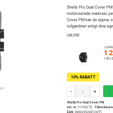
Shelly Pro Dual Cover PM 
motoriserade markiser, per
Cover PM kan du öppna, stä
rullgardiner enligt dina e
Läs mer
(1 399,
1 2
1 007,2
10% RABATT
-
+
Shelly Pro Dual Cover PM
Art. nr:
217052
Tillverkaren
EAN:
3800235268124