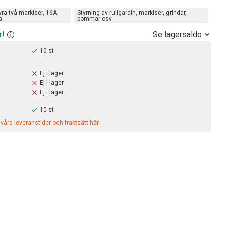
yra två markiser, 16A
Styrning av rullgardin, markiser, grindar,
a
bommar osv
Se lagersaldo
r!
10 st
Ej i lager
Ej i lager
Ej i lager
10 st
åra leveranstider och fraktsätt här.