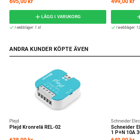
695,00 kr
499,00 kr
LÄGG I VARUKORG
I webblager: 1 st
I webblager: 12
ANDRA KUNDER KÖPTE ÄVEN
Plejd
Schneider Elec
Plejd Kronrelä REL-02
Schneider E
1 P+N 10A 
638,00 kr
649,00 kr