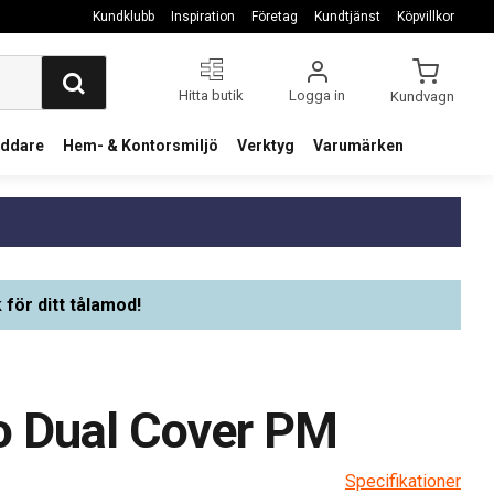
Kundklubb
Inspiration
Företag
Kundtjänst
Köpvillkor
Hitta butik
Logga in
Kundvagn
addare
Hem- & Kontorsmiljö
Verktyg
Varumärken
 för ditt tålamod!
ro Dual Cover PM
Specifikationer