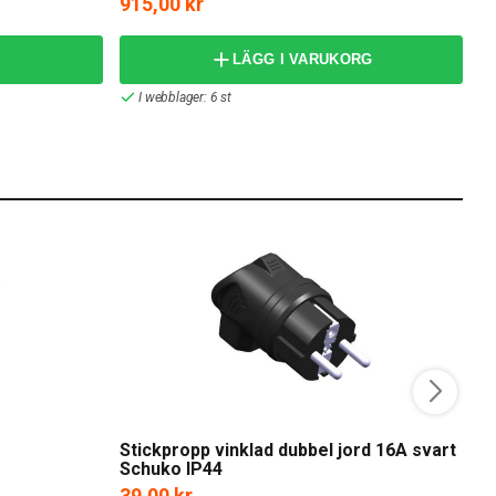
915,00 kr
8
1 
LÄGG I VARUKORG
I webblager: 6 st
Stickpropp vinklad dubbel jord 16A svart
K
Schuko IP44
F
39,00 kr
6