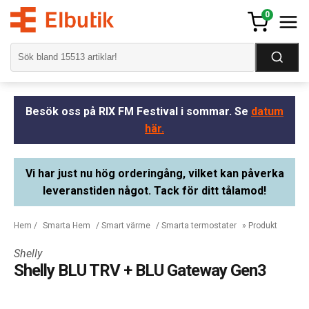
0
Besök oss på RIX FM Festival i sommar. Se
datum
här.
Vi har just nu hög orderingång, vilket kan påverka
leveranstiden något. Tack för ditt tålamod!
Hem
/
Smarta Hem
/
Smart värme
/
Smarta termostater
» Produkt
Shelly
Shelly BLU TRV + BLU Gateway Gen3