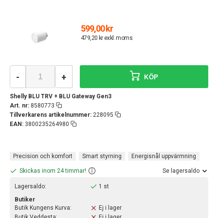
599,00 kr
479,20 kr exkl. moms
-
+
KÖP
Shelly BLU TRV + BLU Gateway Gen3
Art. nr:
8580773
Tillverkarens artikelnummer:
228095
EAN:
3800235264980
Precision och komfort
Smart styrning
Energisnål uppvärmning
Skickas inom 24 timmar!
Se lagersaldo
Lagersaldo:
1 st
Butiker
Butik Kungens Kurva:
Ej i lager
Butik Veddesta:
Ej i lager