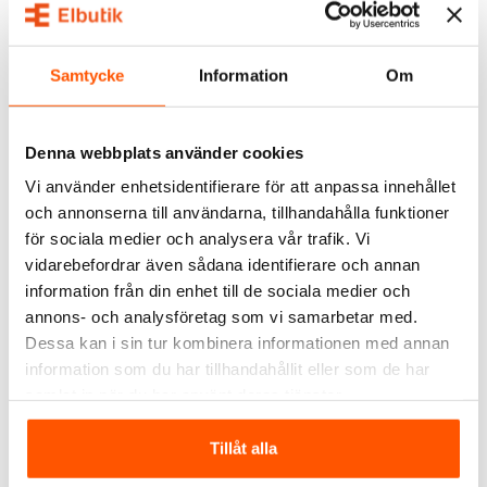
RELATERADE PRODUKTER
Samtycke
Information
Om
Denna webbplats använder cookies
Vi använder enhetsidentifierare för att anpassa innehållet
och annonserna till användarna, tillhandahålla funktioner
för sociala medier och analysera vår trafik. Vi
vidarebefordrar även sådana identifierare och annan
Shelly
Shelly
information från din enhet till de sociala medier och
Shelly BLU TRV 2-pack +
Shelly BLU TRV 3-pack +
1 x BLU Gateway Gen3
1 x BLU Gateway Gen3
annons- och analysföretag som vi samarbetar med.
1 199,00 kr
1 795,00 kr
Dessa kan i sin tur kombinera informationen med annan
information som du har tillhandahållit eller som de har
LÄGG I VARUKORG
LÄGG I VARUKORG
samlat in när du har använt deras tjänster.
Skickas inom 6-8 arbetsdagar
Skickas inom 4-5 arbetsdagar
Tillåt alla