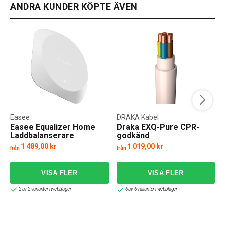
ANDRA KUNDER KÖPTE ÄVEN
Easee
DRAKA Kabel
Easee Equalizer Home
Draka EXQ-Pure CPR-
Laddbalanserare
godkänd
1 489,00 kr
1 019,00 kr
från
från
2 av 2 varianter i webblager
6 av 6 varianter i webblager