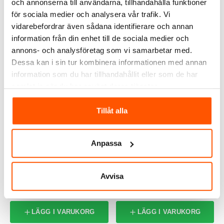
FRÅGOR & SVAR
och annonserna till användarna, tillhandahålla funktioner
för sociala medier och analysera vår trafik. Vi
vidarebefordrar även sådana identifierare och annan
information från din enhet till de sociala medier och
ALTERNATIVA PRODUKTER
annons- och analysföretag som vi samarbetar med.
Dessa kan i sin tur kombinera informationen med annan
information som du har tillhandahållit eller som de har
samlat in när du har använt deras tjänster.
Tillåt alla
Anpassa
Namron
Namron
Namron Simplify Smart
Namron ZigBee Dimmer 2
Hub
400W
Avvisa
499,00 kr
479,00 kr
LÄGG I VARUKORG
LÄGG I VARUKORG