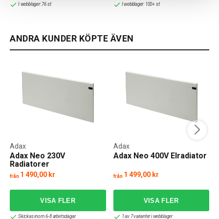
I webblager: 76 st
I webblager: 100+ st
ANDRA KUNDER KÖPTE ÄVEN
Adax
Adax
Adax Neo 230V
Adax Neo 400V Elradiator
Radiatorer
1 490,00 kr
1 499,00 kr
från
från
Skickas inom 6-8 arbetsdagar
1 av 7 varianter i webblager