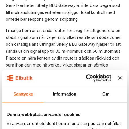
Gen-1-enheter. Shelly BLU Gateway är inte bara begränsad
till molnanslutningar, enheten möjliggör lokal kontroll med
omedelbar respons genom skriptning.
I många hem är en enda router för svag för att generera en
stabil signal som når varje rum, vilket resulterar i döda zoner
och ostadiga anslutningar. Shelly BLU Gateway hjälper till att
sända ut din signal upp till 30 m inomhus och 50 m utomhus.
Placera en nära kanten av din routers trådlösa räckvidd och
para ihop den med nätverket, vilket skapar en sömlös
anslutning som ger dig utökad Wi-Fi-räckvidd inom din
nuvarande installation.
Kompatibel med Alexa, Google Home, Android och iOS.
Samtycke
Information
Om
SPECIFIKATIONER
Denna webbplats använder cookies
OMDÖMEN
Vi använder enhetsidentifierare för att anpassa innehållet