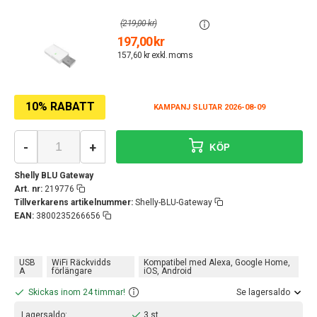
(219,00 kr)
197,00 kr
157,60 kr exkl. moms
10% RABATT
KAMPANJ SLUTAR 2026-08-09
-
+
KÖP
Shelly BLU Gateway
Art. nr:
219776
Tillverkarens artikelnummer:
Shelly-BLU-Gateway
EAN:
3800235266656
USB
WiFi Räckvidds
Kompatibel med Alexa, Google Home,
A
förlängare
iOS, Android
Skickas inom 24 timmar!
Se lagersaldo
Lagersaldo:
3 st