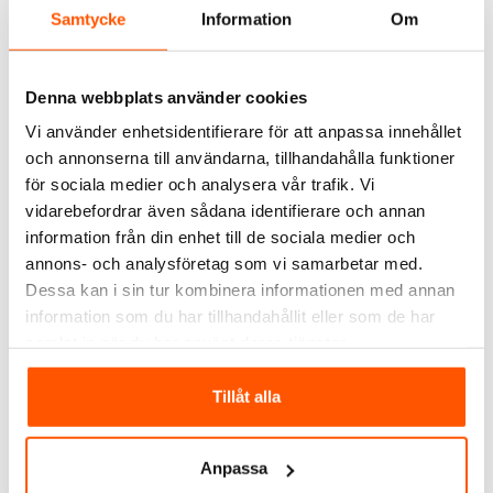
Samtycke
Information
Om
Denna webbplats använder cookies
Vi använder enhetsidentifierare för att anpassa innehållet
Berker
Hager
och annonserna till användarna, tillhandahålla funktioner
Berker S.1
Hager S.1
för sociala medier och analysera vår trafik. Vi
Kombinationsramar
Kombinationsramar
vidarebefordrar även sådana identifierare och annan
Silver
Antracit
69,00 kr
65,00 kr
från
f
information från din enhet till de sociala medier och
annons- och analysföretag som vi samarbetar med.
LÄGG I VARUKORG
Dessa kan i sin tur kombinera informationen med annan
information som du har tillhandahållit eller som de har
I webblager: 1 st
1 av 4 varianter i webblager
samlat in när du har använt deras tjänster.
ANDRA KUNDER KÖPTE ÄVEN
Tillåt alla
KAMPANJ
Anpassa