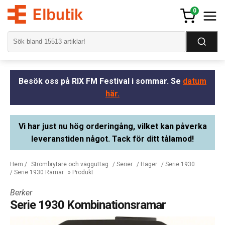
0
Besök oss på RIX FM Festival i sommar. Se
datum
här.
Vi har just nu hög orderingång, vilket kan påverka
leveranstiden något. Tack för ditt tålamod!
Hem
/
Strömbrytare och vägguttag
/
Serier
/
Hager
/
Serie 1930
/
Serie 1930 Ramar
» Produkt
Berker
Serie 1930 Kombinationsramar