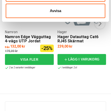
Avvisa
Namron
Hager
Namron Edge Vägguttag
Hager Datauttag Cat6
4-vägs UTP Jordat
RJ45 Skärmat
132,00 kr
239,00 kr
-25%
från
175,00 kr
LÄGG I VARUKORG
2 av 2 varianter i webblager
I webblager: 2 st