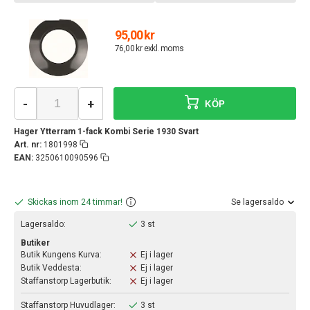
95,00 kr
76,00 kr exkl. moms
-
+
KÖP
Hager Ytterram 1-fack Kombi Serie 1930 Svart
Art. nr:
1801998
EAN:
3250610090596
Skickas inom 24 timmar!
Se lagersaldo
Lagersaldo:
3 st
Butiker
Butik Kungens Kurva:
Ej i lager
Butik Veddesta:
Ej i lager
Staffanstorp Lagerbutik:
Ej i lager
Staffanstorp Huvudlager:
3 st