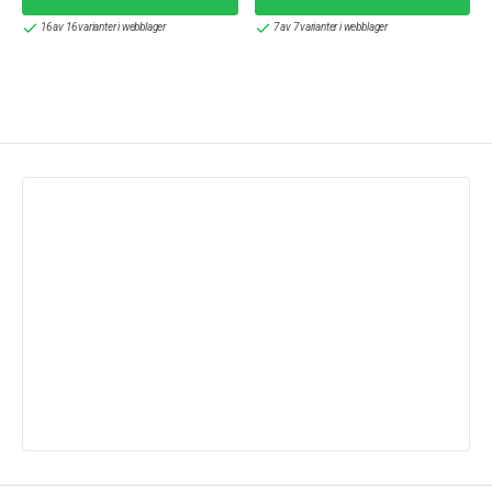
16 av 16 varianter i webblager
7 av 7 varianter i webblager