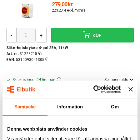
279,00 kr
223,20 kr exkl. moms
-
+
KÖP
Säkerhetsbrytare 4-pol 25A, 11kW
Art. nr:
31223215
EAN:
5310093041305
Skickas inom 24 timmar!
Se lagersaldo
Lagersaldo:
54 st
Butiker
Butik Kungens Kurva:
3 st
Samtycke
Information
Om
Butik Veddesta:
5 st
Staffanstorp Lagerbutik:
Ej i lager
Staffanstorp Huvudlager:
46 st
Denna webbplats använder cookies
Har du fler frågor?
Läs mer om våra leveranstider och fraktsätt här.
Vi använder enhetsidentifierare för att anpassa innehållet