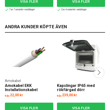
7 av 7 varianter i webblager
2 av 6 varianter i webblager
ANDRA KUNDER KÖPTE ÄVEN
Amokabel
Amokabel EKK
Kapslingar IP65 med
Installationskabel
rökfärgad dörr
22,00 kr
239,00 kr
från
från
f