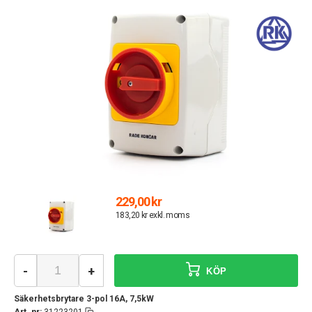
229,00 kr
183,20 kr exkl. moms
-
+
KÖP
Säkerhetsbrytare 3-pol 16A, 7,5kW
Art. nr:
31223201