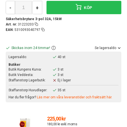
-
+
KÖP
Säkerhetsbrytare 3-pol 32A, 15kW
Art. nr:
31223203
EAN:
5310093040797
Skickas inom 24 timmar!
Se lagersaldo
Lagersaldo:
40 st
Butiker
Butik Kungens Kurva:
3 st
Butik Veddesta:
3 st
Staffanstorp Lagerbutik:
Ej i lager
Staffanstorp Huvudlager:
35 st
Har du fler frågor?
Läs mer om våra leveranstider och fraktsätt här.
225,00 kr
180,00 kr exkl. moms