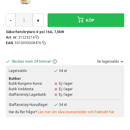
-
+
KÖP
Säkerhetsbrytare 4-pol 16A, 7,5kW
Art. nr:
31223214
EAN:
5310093008476
Skickas inom 24 timmar!
Se lagersaldo
Lagersaldo:
34 st
Butiker
Butik Kungens Kurva:
Ej i lager
Butik Veddesta:
Ej i lager
Staffanstorp Lagerbutik:
Ej i lager
Staffanstorp Huvudlager:
34 st
Har du fler frågor?
Läs mer om våra leveranstider och fraktsätt här.