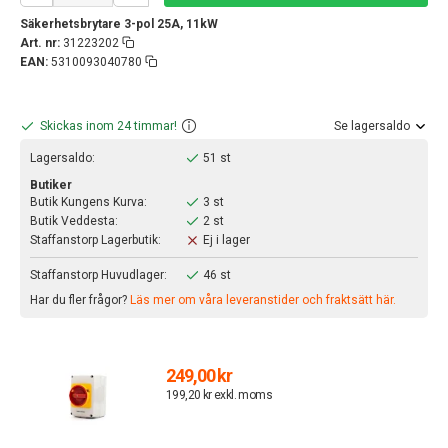
Säkerhetsbrytare 3-pol 25A, 11kW
Art. nr:
31223202
EAN:
5310093040780
Skickas inom 24 timmar!
Se lagersaldo
Lagersaldo:
51 st
Butiker
Butik Kungens Kurva:
3 st
Butik Veddesta:
2 st
Staffanstorp Lagerbutik:
Ej i lager
Staffanstorp Huvudlager:
46 st
Har du fler frågor?
Läs mer om våra leveranstider och fraktsätt här.
249,00 kr
199,20 kr exkl. moms