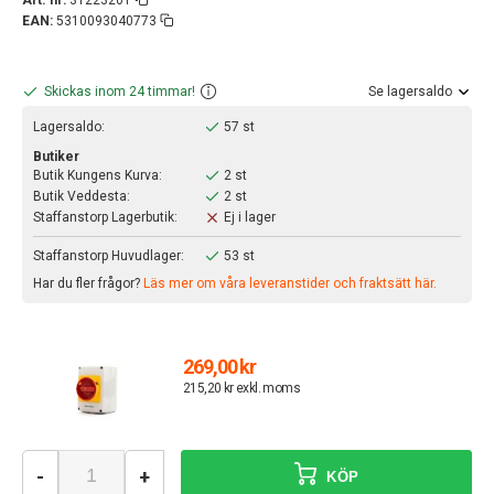
EAN:
5310093040773
Skickas inom 24 timmar!
Se lagersaldo
Lagersaldo:
57 st
Butiker
Butik Kungens Kurva:
2 st
Butik Veddesta:
2 st
Staffanstorp Lagerbutik:
Ej i lager
Staffanstorp Huvudlager:
53 st
Har du fler frågor?
Läs mer om våra leveranstider och fraktsätt här.
269,00 kr
215,20 kr exkl. moms
-
+
KÖP