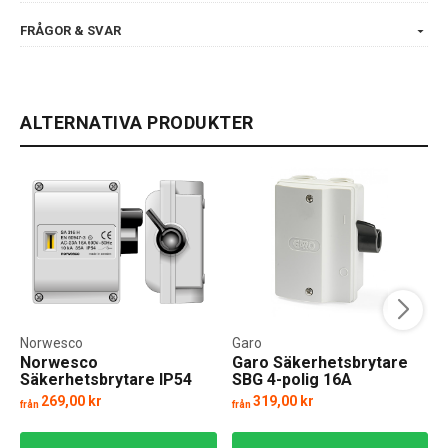
FRÅGOR & SVAR
ALTERNATIVA PRODUKTER
Norwesco
Garo
Norwesco
Garo Säkerhetsbrytare
Säkerhetsbrytare IP54
SBG 4-polig 16A
16A-25A
269,00 kr
319,00 kr
från
från
f