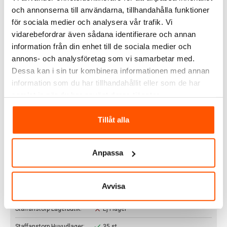
och annonserna till användarna, tillhandahålla funktioner
för sociala medier och analysera vår trafik. Vi
359,00 kr
vidarebefordrar även sådana identifierare och annan
287,20 kr exkl. moms
information från din enhet till de sociala medier och
annons- och analysföretag som vi samarbetar med.
Dessa kan i sin tur kombinera informationen med annan
-
+
KÖP
information som du har tillhandahållit eller som de har
samlat in när du har använt deras tjänster.
Säkerhetsbrytare 4-pol 32A, 15kW
Art. nr:
31223216
EAN:
5310093041381
Tillåt alla
Skickas inom 24 timmar!
Se lagersaldo
Anpassa
Lagersaldo:
42 st
Butiker
Avvisa
Butik Kungens Kurva:
2 st
Butik Veddesta:
5 st
Staffanstorp Lagerbutik:
Ej i lager
Staffanstorp Huvudlager:
35 st