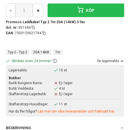
-
+
KÖP
Promoco Laddkabel Typ 2 7m 20A (14kW) 3-fas
Art. nr:
951344
EAN:
7350129021794
Typ 2 - Typ 2
20A 14kW
7m
Skickas inom 24 timmar!
Se lagersaldo
Lagersaldo:
15 st
Butiker
Butik Kungens Kurva:
Ej i lager
Butik Veddesta:
4 st
Staffanstorp Lagerbutik:
Ej i lager
Staffanstorp Huvudlager:
11 st
Har du fler frågor?
Läs mer om våra leveranstider och fraktsätt här.
BESKRIVNING