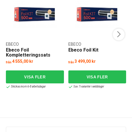
EBECO
EBECO
Ebeco Foil
Ebeco Foil Kit
Kompletteringssats
4 555,00 kr
3 499,00 kr
från
från
f
Skickas inom 6-8 arbetsdagar
5 av 7 varianter i webblager