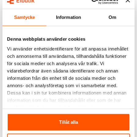
ALTERNATIVA PRODUKTER
Samtycke
Information
Om
Denna webbplats använder cookies
Vi använder enhetsidentifierare för att anpassa innehållet
och annonserna till användarna, tillhandahålla funktioner
för sociala medier och analysera vår trafik. Vi
Namron
Namron
vidarebefordrar även sådana identifierare och annan
Namron
Namron Stickpropp CEE
information från din enhet till de sociala medier och
Övergångsadapter CEE
216-6 16A IP44
216-6 - Schuko 216
annons- och analysföretag som vi samarbetar med.
105,00 kr
59,00 kr
Dessa kan i sin tur kombinera informationen med annan
information som du har tillhandahållit eller som de har
LÄGG I VARUKORG
LÄGG I VARUKORG
samlat in när du har använt deras tjänster.
I webblager: 22 st
I webblager: 23 st
Tillåt alla
ANDRA KUNDER KÖPTE ÄVEN