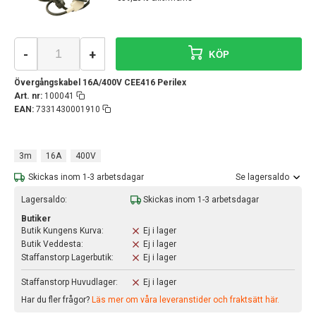
-
+
KÖP
Övergångskabel 16A/400V CEE416 Perilex
Art. nr:
100041
EAN:
7331430001910
3m
16A
400V
Skickas inom 1-3 arbetsdagar
Se lagersaldo
Lagersaldo:
Skickas inom 1-3 arbetsdagar
Butiker
Butik Kungens Kurva:
Ej i lager
Butik Veddesta:
Ej i lager
Staffanstorp Lagerbutik:
Ej i lager
Staffanstorp Huvudlager:
Ej i lager
Har du fler frågor?
Läs mer om våra leveranstider och fraktsätt här.