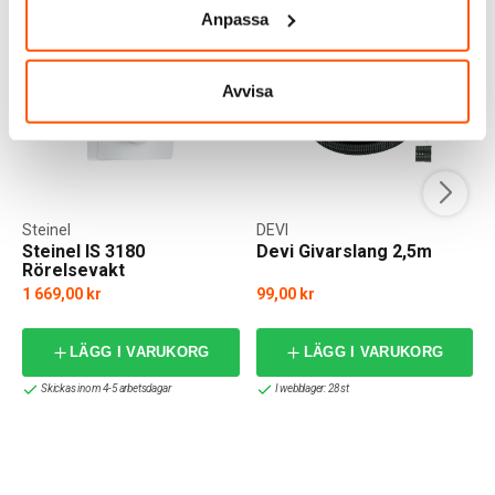
Anpassa
Avvisa
Steinel
DEVI
Steinel IS 3180
Devi Givarslang 2,5m
Rörelsevakt
1 669,00 kr
99,00 kr
LÄGG I VARUKORG
LÄGG I VARUKORG
Skickas inom 4-5 arbetsdagar
I webblager: 28 st