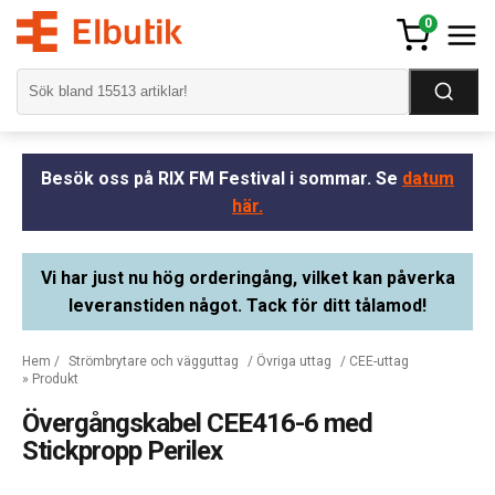
0
Besök oss på RIX FM Festival i sommar. Se
datum
här.
Vi har just nu hög orderingång, vilket kan påverka
leveranstiden något. Tack för ditt tålamod!
Hem
/
Strömbrytare och vägguttag
/
Övriga uttag
/
CEE-uttag
» Produkt
Övergångskabel CEE416-6 med
Stickpropp Perilex