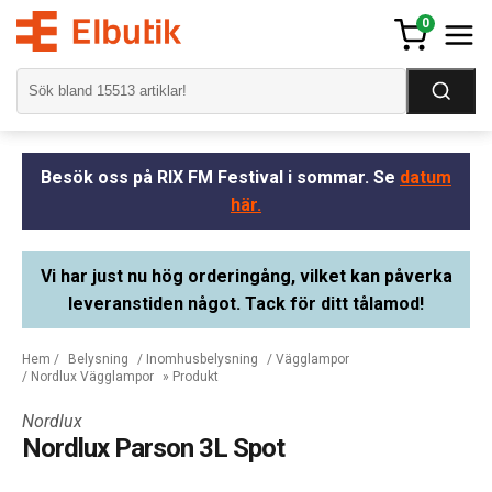
0
Besök oss på RIX FM Festival i sommar. Se
datum
här.
Vi har just nu hög orderingång, vilket kan påverka
leveranstiden något. Tack för ditt tålamod!
Hem
/
Belysning
/
Inomhusbelysning
/
Vägglampor
/
Nordlux Vägglampor
» Produkt
Nordlux
Nordlux Parson 3L Spot