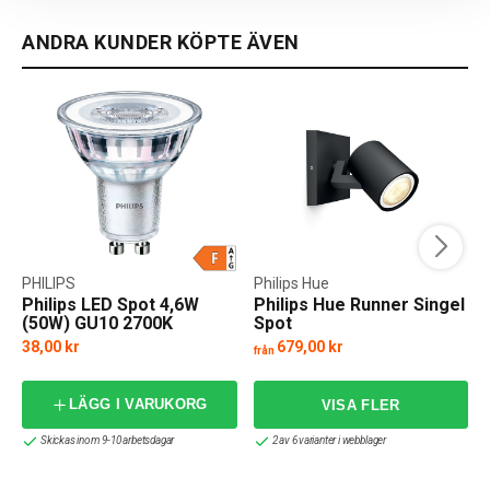
ANDRA KUNDER KÖPTE ÄVEN
PHILIPS
Philips Hue
Philips LED Spot 4,6W
Philips Hue Runner Singel
(50W) GU10 2700K
Spot
38,00 kr
679,00 kr
från
f
LÄGG I VARUKORG
Skickas inom 9-10 arbetsdagar
2 av 6 varianter i webblager