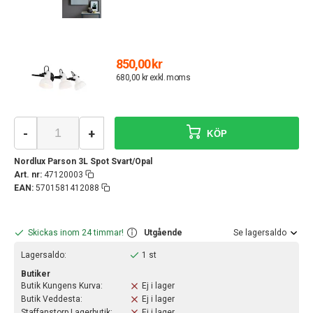
850,00 kr
680,00 kr exkl. moms
-
+
KÖP
Nordlux Parson 3L Spot Svart/Opal
Art. nr:
47120003
EAN:
5701581412088
Skickas inom 24 timmar!
Utgående
Se lagersaldo
Lagersaldo:
1 st
Butiker
Butik Kungens Kurva:
Ej i lager
Butik Veddesta:
Ej i lager
Staffanstorp Lagerbutik:
Ej i lager