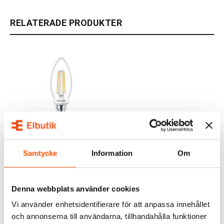
RELATERADE PRODUKTER
PHILIPS
Philips LED Filament
Samtycke
Information
Om
Kron 3,4W (40W) E14 Dim
59,00 kr
Denna webbplats använder cookies
LÄGG I VARUKORG
Vi använder enhetsidentifierare för att anpassa innehållet
I webblager: 40 st
och annonserna till användarna, tillhandahålla funktioner