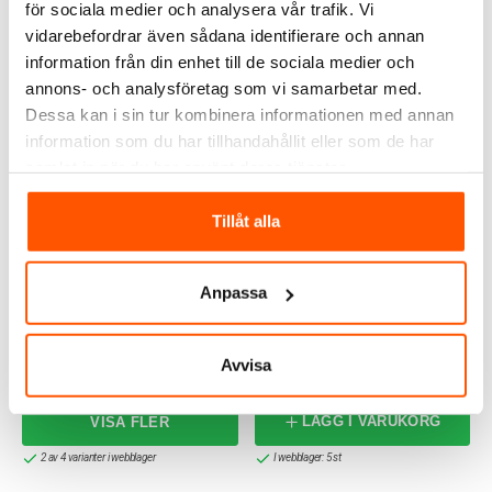
för sociala medier och analysera vår trafik. Vi
vidarebefordrar även sådana identifierare och annan
ALTERNATIVA PRODUKTER
information från din enhet till de sociala medier och
annons- och analysföretag som vi samarbetar med.
Dessa kan i sin tur kombinera informationen med annan
information som du har tillhandahållit eller som de har
samlat in när du har använt deras tjänster.
Tillåt alla
Anpassa
Nordlux
Nordlux
Nordlux Explore
Nordlux Agnes
Vägglampa
Vägglampa
349,00 kr
205,00 kr
Avvisa
LÄGG I VARUKORG
2 av 4 varianter i webblager
I webblager: 5 st