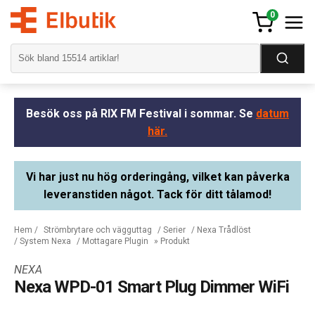
0
Besök oss på RIX FM Festival i sommar. Se
datum
här.
Vi har just nu hög orderingång, vilket kan påverka
leveranstiden något. Tack för ditt tålamod!
Hem
/
Strömbrytare och vägguttag
/
Serier
/
Nexa Trådlöst
/
System Nexa
/
Mottagare Plugin
» Produkt
NEXA
Nexa WPD-01 Smart Plug Dimmer WiFi