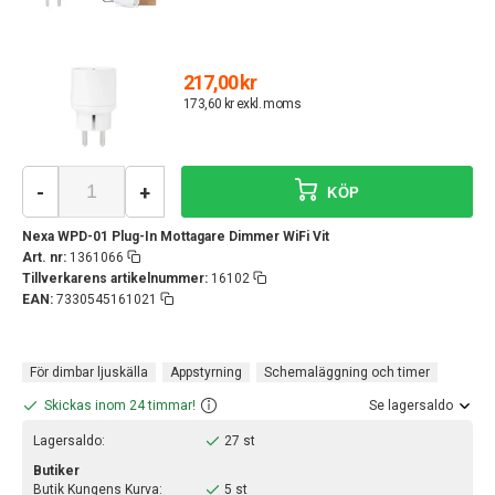
217,00 kr
173,60 kr exkl. moms
-
+
KÖP
Nexa WPD-01 Plug-In Mottagare Dimmer WiFi Vit
Art. nr:
1361066
Tillverkarens artikelnummer:
16102
EAN:
7330545161021
För dimbar ljuskälla
Appstyrning
Schemaläggning och timer
Skickas inom 24 timmar!
Se lagersaldo
Lagersaldo:
27 st
Butiker
Butik Kungens Kurva:
5 st