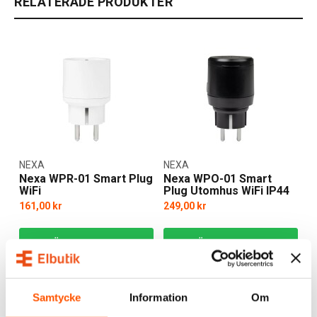
RELATERADE PRODUKTER
NEXA
NEXA
Nexa WPR-01 Smart Plug
Nexa WPO-01 Smart
WiFi
Plug Utomhus WiFi IP44
161,00 kr
249,00 kr
LÄGG I VARUKORG
LÄGG I VARUKORG
I webblager: 23 st
I webblager: 16 st
Samtycke
Information
Om