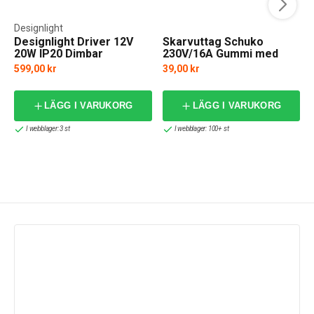
Designlight
Designlight Driver 12V
Skarvuttag Schuko
20W IP20 Dimbar
230V/16A Gummi med
lock
599,00 kr
39,00 kr
LÄGG I VARUKORG
LÄGG I VARUKORG
I webblager: 3 st
I webblager: 100+ st