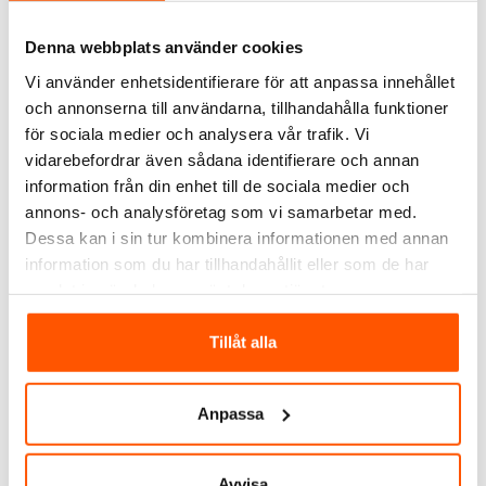
Denna webbplats använder cookies
Vi använder enhetsidentifierare för att anpassa innehållet
och annonserna till användarna, tillhandahålla funktioner
för sociala medier och analysera vår trafik. Vi
NEXA
NEXA
vidarebefordrar även sådana identifierare och annan
Nexa WBR-01
Nexa WBD-01
information från din enhet till de sociala medier och
Inbyggnadsmottagare
Inbyggnadsmottagare
annons- och analysföretag som vi samarbetar med.
På/Av WiFi
Dimmer WiFi
255,00 kr
275,00 kr
Dessa kan i sin tur kombinera informationen med annan
information som du har tillhandahållit eller som de har
LÄGG I VARUKORG
LÄGG I VARUKORG
samlat in när du har använt deras tjänster.
I webblager: 25 st
I webblager: 24 st
Tillåt alla
Anpassa
Avvisa