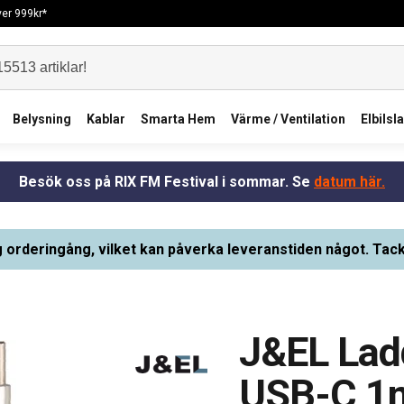
över 999kr*
Belysning
Kablar
Smarta Hem
Värme / Ventilation
Elbilsl
Besök oss på RIX FM Festival i sommar. Se
datum här.
g orderingång, vilket kan påverka leveranstiden något. Tack
J&EL Ladd
USB-C 1