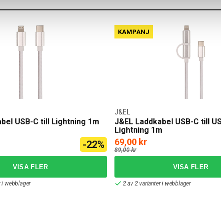
KAMPANJ
J&EL
el USB-C till Lightning 1m
J&EL Laddkabel USB-C till U
Lightning 1m
69,00 kr
-22%
89,00 kr
r i webblager
2 av 2 varianter i webblager