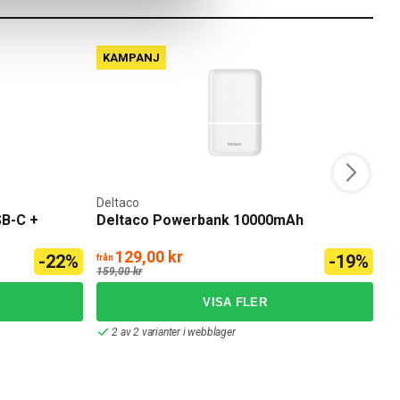
KAMPANJ
Deltaco
J
SB-C +
Deltaco Powerbank 10000mAh
J
129,00 kr
5
-22%
-19%
från
159,00 kr
69
2 av 2 varianter i webblager