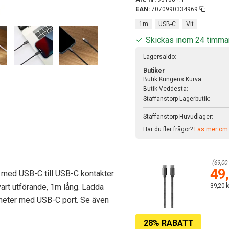
EAN:
7070990334969
1m
USB-C
Vit
Skickas inom 24 timma
Lagersaldo:
Butiker
Butik Kungens Kurva:
Butik Veddesta:
Staffanstorp Lagerbutik:
Staffanstorp Huvudlager:
Har du fler frågor?
Läs mer om v
(69,00 
49,
 med USB-C till USB-C kontakter.
art utförande, 1m lång. Ladda
39,20 k
enheter med USB-C port. Se även
28% RABATT