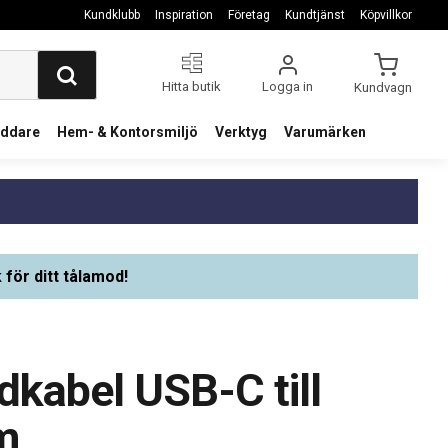
Kundklubb
Inspiration
Företag
Kundtjänst
Köpvillkor
Hitta butik
Logga in
Kundvagn
addare
Hem- & Kontorsmiljö
Verktyg
Varumärken
 för ditt tålamod!
kabel USB-C till
m