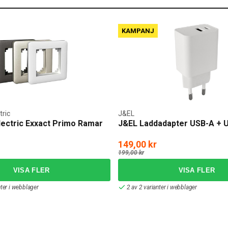
KAMPANJ
tric
J&EL
lectric Exxact Primo Ramar
J&EL Laddadapter USB-A + 
149,00 kr
199,00 kr
ter i webblager
2 av 2 varianter i webblager