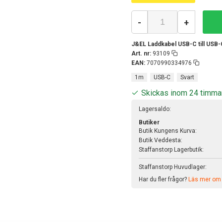
-
+
J&EL Laddkabel USB-C till USB-
Art. nr:
93109
EAN:
7070990334976
1m
USB-C
Svart
Skickas inom 24 timma
Lagersaldo:
Butiker
Butik Kungens Kurva:
Butik Veddesta:
Staffanstorp Lagerbutik:
Staffanstorp Huvudlager:
Har du fler frågor?
Läs mer om v