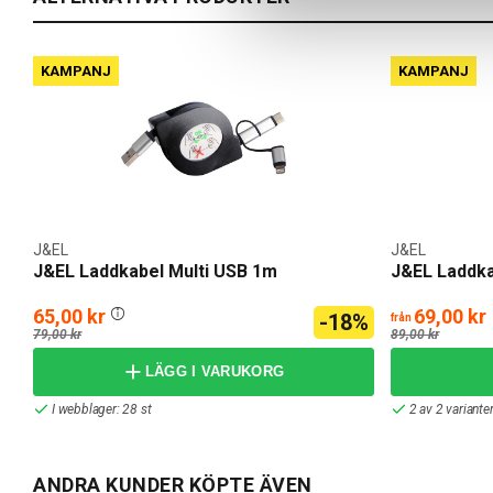
KAMPANJ
KAMPANJ
J&EL
J&EL
J&EL Laddkabel Multi USB 1m
J&EL Laddkab
65,00 kr
69,00 kr
-18%
från
79,00 kr
89,00 kr
LÄGG I VARUKORG
I webblager: 28 st
2 av 2 variante
ANDRA KUNDER KÖPTE ÄVEN