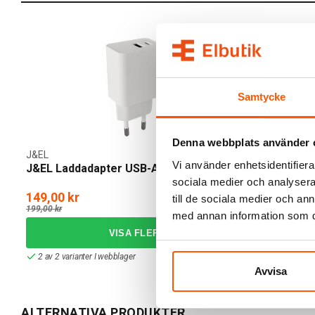
Samtycke
Denna webbplats använder 
J&EL
J&EL
Vi använder enhetsidentifierar
J&EL Laddadapter USB-A + USB-C
J&EL Laddk
sociala medier och analysera 
149,00 kr
65,00 kr
till de sociala medier och a
-25%
199,00 kr
79,00 kr
med annan information som du 
2 av 2 varianter I webblager
I webblager: 2
Avvisa
ALTERNATIVA PRODUKTER