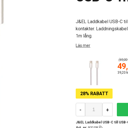
J&EL Laddkabel USB-C til
kontakter. Laddningskabel 
1m lång.
Läs mer
(69,00 
49,
39,20 k
28% RABATT
-
+
J&EL Laddkabel USB-C till USB-
Art. nr:
93108