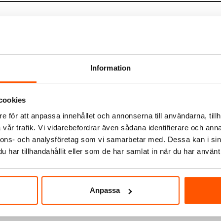
Information
cookies
J&EL
e för att anpassa innehållet och annonserna till användarna, tillh
abel Multi USB 1m
J&EL Laddkabel USB-C till Li
vår trafik. Vi vidarebefordrar även sådana identifierare och anna
69,00 kr
nnons- och analysföretag som vi samarbetar med. Dessa kan i sin
-17%
89,00 kr
har tillhandahållit eller som de har samlat in när du har använt 
LÄGG I VARUKORG
8 st
2 av 2 varianter I webblager
Anpassa