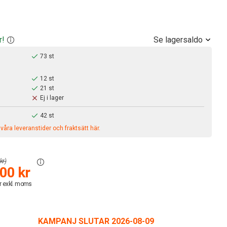
Se lagersaldo
r!
73 st
12 st
21 st
Ej i lager
42 st
åra leveranstider och fraktsätt här.
kr)
00 kr
r exkl. moms
KAMPANJ SLUTAR 2026-08-09