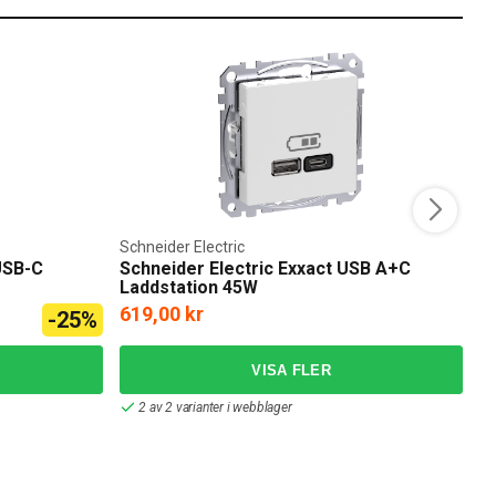
Schneider Electric
Pl
USB-C
Schneider Electric Exxact USB A+C
P
Laddstation 45W
619,00 kr
4
-25%
2 av 2 varianter i webblager