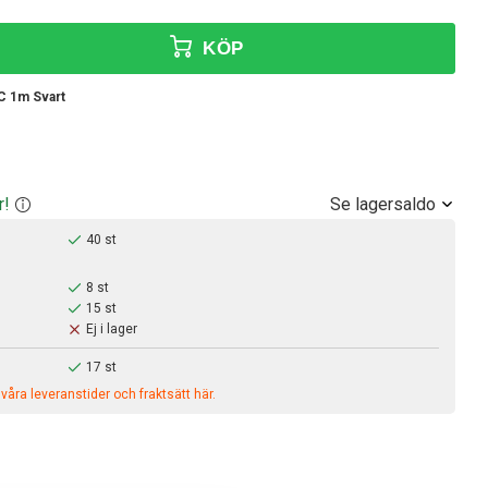
KÖP
C 1m Svart
Se lagersaldo
r!
40 st
8 st
15 st
Ej i lager
17 st
åra leveranstider och fraktsätt här.