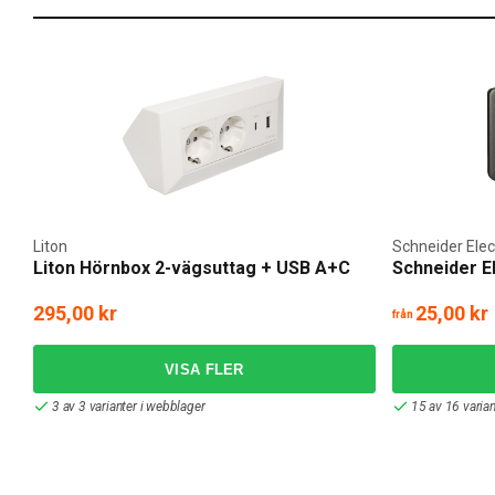
Liton
Schneider Elec
Liton Hörnbox 2-vägsuttag + USB A+C
Schneider E
295,00 kr
25,00 kr
från
3 av 3 varianter i webblager
15 av 16 varian