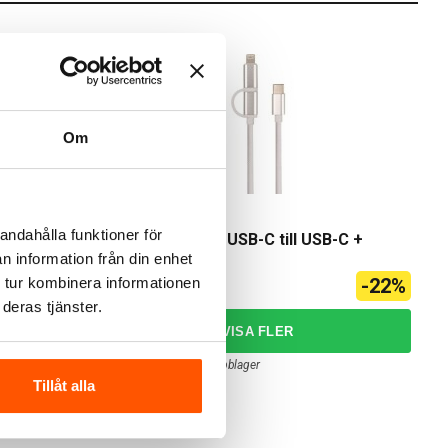
Om
J&EL
andahålla funktioner för
ghtning 1m
J&EL Laddkabel USB-C till USB-C +
Lightning 1m
n information från din enhet
69,00 kr
 tur kombinera informationen
-22%
-22%
89,00 kr
deras tjänster.
2 av 2 varianter I webblager
Tillåt alla