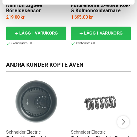
Namron Zigbee
Futurehome Z-Wave Rök-
Rörelsesensor
& Kolmonoxidvarnare
Batteri
219,00 kr
1 695,00 kr
LÄGG I VARUKORG
LÄGG I VARUKORG
I webblager: 10 st
I webblager: 4 st
ANDRA KUNDER KÖPTE ÄVEN
Schneider Electric
Schneider Electric