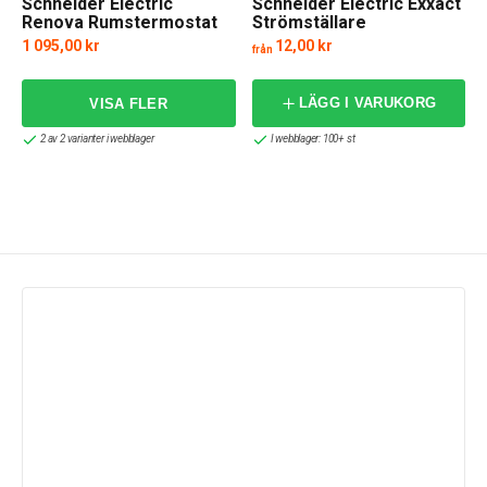
Schneider Electric
Schneider Electric Exxact
Renova Rumstermostat
Strömställare
Impulsfjäder
1 095,00 kr
12,00 kr
från
LÄGG I VARUKORG
2 av 2 varianter i webblager
I webblager: 100+ st