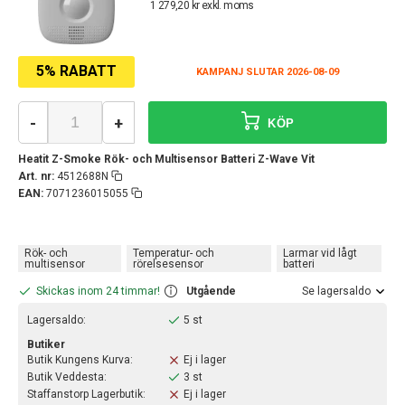
1 279,20 kr exkl. moms
5% RABATT
KAMPANJ SLUTAR 2026-08-09
-
+
KÖP
Heatit Z-Smoke Rök- och Multisensor Batteri Z-Wave Vit
Art. nr:
4512688N
EAN:
7071236015055
Rök- och
Temperatur- och
Larmar vid lågt
multisensor
rörelsesensor
batteri
Skickas inom 24 timmar!
Utgående
Se lagersaldo
Lagersaldo:
5 st
Butiker
Butik Kungens Kurva:
Ej i lager
Butik Veddesta:
3 st
Staffanstorp Lagerbutik:
Ej i lager