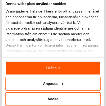
Heatit
Denna webbplats använder cookies
Heatit Z-Smoke Rök-
och Multisensor 230V Z-
Vi använder enhetsidentifierare för att anpassa innehållet
Wave
1 749,00 kr
-2%
och annonserna till användarna, tillhandahålla funktioner
1 799,00 kr
för sociala medier och analysera vår trafik. Vi
LÄGG I VARUKORG
vidarebefordrar även sådana identifierare och annan
information från din enhet till de sociala medier och
I webblager: 5 st
annons- och analysföretag som vi samarbetar med.
Dessa kan i sin tur kombinera informationen med annan
information som du har tillhandahållit eller som de har
ALTERNATIVA PRODUKTER
samlat in när du har använt deras tjänster.
Tillåt alla
Anpassa
Avvisa
Namron
Futurehome