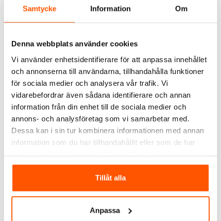
Samtycke
Information
Om
Denna webbplats använder cookies
Vi använder enhetsidentifierare för att anpassa innehållet
och annonserna till användarna, tillhandahålla funktioner
Garo
Garo
Garo Vägguttag med
Garo Monteringsplåt LEX
för sociala medier och analysera vår trafik. Vi
schuko Basic IP44
MP-LEX-12
vidarebefordrar även sådana identifierare och annan
304,98 kr
425,00 kr
information från din enhet till de sociala medier och
annons- och analysföretag som vi samarbetar med.
LÄGG I VARUKORG
LÄGG I VARUKORG
Dessa kan i sin tur kombinera informationen med annan
information som du har tillhandahållit eller som de har
Skickas inom 4-5 arbetsdagar
Skickas inom 4-5 arbetsdagar
samlat in när du har använt deras tjänster.
ANDRA KUNDER KÖPTE ÄVEN
Tillåt alla
KAMPANJ
Anpassa