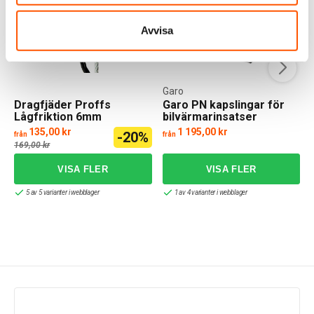
Avvisa
Garo
Dragfjäder Proffs
Garo PN kapslingar för
Lågfriktion 6mm
bilvärmarinsatser
135,00 kr
1 195,00 kr
-20%
från
från
169,00 kr
5 av 5 varianter i webblager
1 av 4 varianter i webblager