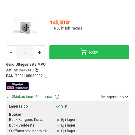
145,00 kr
116,00 kr exkl. moms
-
+
KÖP
Garo Uttagsinsats MVU
Art. nr:
2449413
EAN:
7331185030302
Skickas inom 24 timmar!
Se lagersaldo
Lagersaldo:
3 st
Butiker
Butik Kungens Kurva:
Ej i lager
Butik Veddesta:
Ej i lager
Staffanstorp Lagerbutik:
Ej i lager