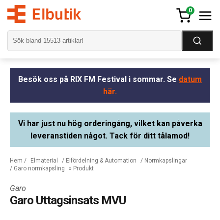
0
Besök oss på RIX FM Festival i sommar. Se
datum
här.
Vi har just nu hög orderingång, vilket kan påverka
leveranstiden något. Tack för ditt tålamod!
Hem
/
Elmaterial
/
Elfördelning & Automation
/
Normkapslingar
/
Garo normkapsling
» Produkt
Garo
Garo Uttagsinsats MVU