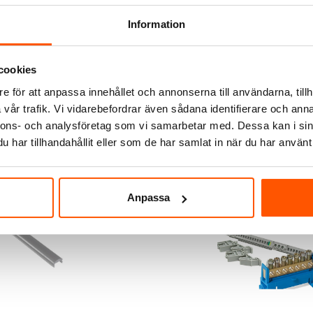
Garo
Information
IM/GUM1 Komplett med lås
Garo markmätarskåp MMLK-
21 195,00 kr
cookies
e för att anpassa innehållet och annonserna till användarna, tillh
LÄGG I VARUKORG
LÄGG I VARUKO
vår trafik. Vi vidarebefordrar även sådana identifierare och anna
-10 arbetsdagar
Skickas inom 6-8 arbetsdagar
nnons- och analysföretag som vi samarbetar med. Dessa kan i sin
har tillhandahållit eller som de har samlat in när du har använt 
Anpassa