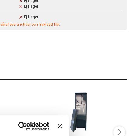
Ej i lager
Ej i lager
Ej i lager
åra leveranstider och fraktsätt här.