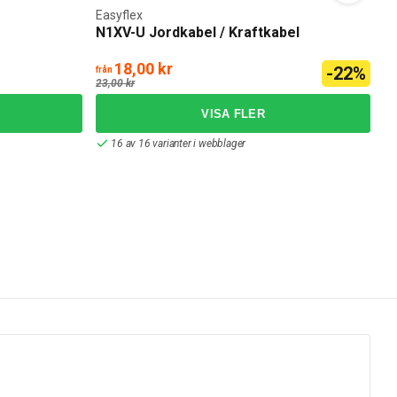
Easyflex
N1XV-U Jordkabel / Kraftkabel
R
18,00 kr
2
-22%
från
23,00 kr
16 av 16 varianter i webblager