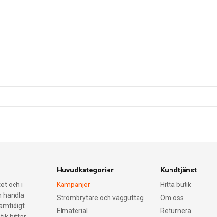
Huvudkategorier
Kundtjänst
et och i
Kampanjer
Hitta butik
an handla
Strömbrytare och vägguttag
Om oss
samtidigt
Elmaterial
Returnera
tik hittar