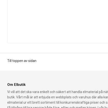
Till toppen av sidan
Om Elbutik
Vi vill att det ska vara enkelt och säkert att handla elmaterial på nät
butik. Vårt mål är att erbjuda en webbplats och varuhus där alla k
elmaterial ur ett brett sortiment till konkurrenskraftiga priser och 
få tillgång till bra service både före, efter och mellan köpen. I vår bu