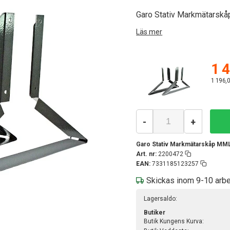
Garo Stativ Markmätarskå
Läs mer
1 4
1 196,0
-
+
Garo Stativ Markmätarskåp MM
Art. nr:
2200472
EAN:
7331185123257
Skickas inom 9-10 arb
Lagersaldo:
Butiker
Butik Kungens Kurva: