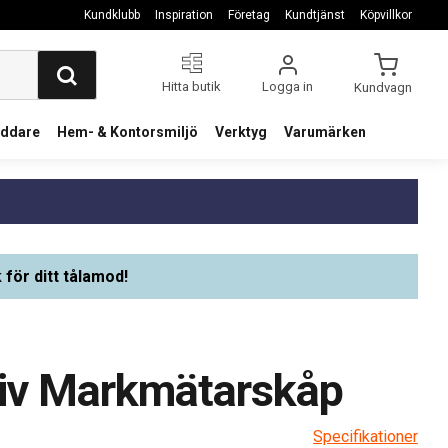
Kundklubb
Inspiration
Företag
Kundtjänst
Köpvillkor
Hitta butik
Logga in
Kundvagn
addare
Hem- & Kontorsmiljö
Verktyg
Varumärken
 för ditt tålamod!
tiv Markmätarskåp
Specifikationer