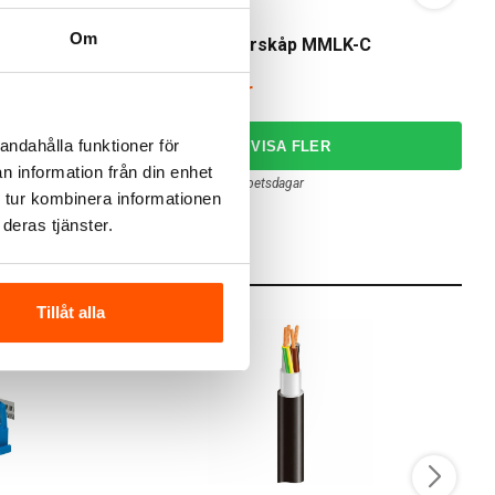
Garo
G
Om
B 2-25
Garo Markmätarskåp MMLK-C
G
14 795,00 kr
från
frå
andahålla funktioner för
RG
n information från din enhet
Skickas inom 6-8 arbetsdagar
 tur kombinera informationen
deras tjänster.
Tillåt alla
KAMPANJ