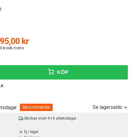
p
95,00 kr
0 kr exkl. moms
KÖP
LK
Skrymmande
Se lagersaldo
etsdagar
Skickas inom 9-10 arbetsdagar
Ej i lager