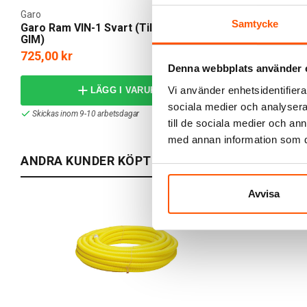
Garo
Garo
Samtycke
Garo Ram VIN-1 Svart (Till mätarskåp
Garo Dörr G
GIM)
725,00 kr
799,00 kr
Denna webbplats använder 
Vi använder enhetsidentifierar
LÄGG I VARUKORG
sociala medier och analysera 
Skickas inom 9-10 arbetsdagar
Skickas inom 9
till de sociala medier och a
med annan information som du 
ANDRA KUNDER KÖPTE ÄVEN
Avvisa