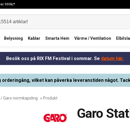
över 999kr*
Belysning
Kablar
Smarta Hem
Värme / Ventilation
Elbilsl
Besök oss på RIX FM Festival i sommar. Se
datum här.
g orderingång, vilket kan påverka leveranstiden något. Tack
/
Garo normkapsling
» Produkt
Garo Sta