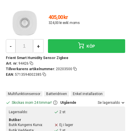
405,00 kr
324,00 kr exkl. moms
-
+
KÖP
Frient Smart Humidity Sensor Zigbee
Art. nr:
94426
Tillverkarens artikelnummer:
20203500
EAN:
5713594002385
Multifunktionsensor
Batteridriven
Enkel installastion
Skickas inom 24 timmar!
Utgående
Se lagersaldo
Lagersaldo:
2 st
Butiker
Butik Kungens Kurva:
Ej i lager
Butik Veddesta:
2 st