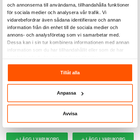
LÄGG I VARUKORG
och annonserna till användarna, tillhandahålla funktioner
I webblager: 6 st
för sociala medier och analysera vår trafik. Vi
vidarebefordrar även sådana identifierare och annan
information från din enhet till de sociala medier och
annons- och analysföretag som vi samarbetar med.
ALTERNATIVA PRODUKTER
Dessa kan i sin tur kombinera informationen med annan
information som du har tillhandahållit eller som de har
samlat in när du har använt deras tjänster.
Tillåt alla
Anpassa
Namron
Namron
Namron Zigbee
Namron Zigbee Spisvakt
Avvisa
Rörelsesensor
med Väggsensor
219,00 kr
1 999,00 kr
LÄGG I VARUKORG
LÄGG I VARUKORG