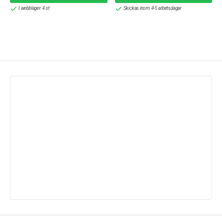
I webblager: 4 st
Skickas inom 4-5 arbetsdagar