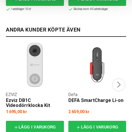
I webblager: 10 st
Skickas inom 4-5 arbetsdagar
ANDRA KUNDER KÖPTE ÄVEN
EZVIZ
Defa
Ezviz DB1C
DEFA SmartCharge Li-on
Videodörrklocka Kit
1 695,00 kr
2 659,00 kr
f
LÄGG I VARUKORG
LÄGG I VARUKORG