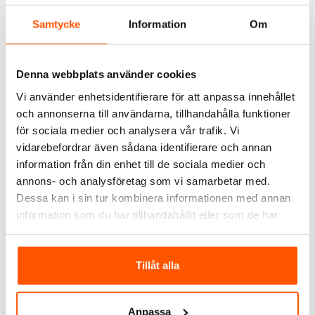
Samtycke
Information
Om
Denna webbplats använder cookies
Vi använder enhetsidentifierare för att anpassa innehållet
och annonserna till användarna, tillhandahålla funktioner
Tolsen
Namron
för sociala medier och analysera vår trafik. Vi
Träborrsats 8st
Namron Hammarborr
vidarebefordrar även sådana identifierare och annan
SDS+ 6x160mm
information från din enhet till de sociala medier och
49,00 kr
63,00 kr
f
annons- och analysföretag som vi samarbetar med.
Dessa kan i sin tur kombinera informationen med annan
LÄGG I VARUKORG
LÄGG I VARUKORG
information som du har tillhandahållit eller som de har
I webblager: 100+ st
I webblager: 5 st
samlat in när du har använt deras tjänster.
Tillåt alla
ANDRA KUNDER KÖPTE ÄVEN
Anpassa