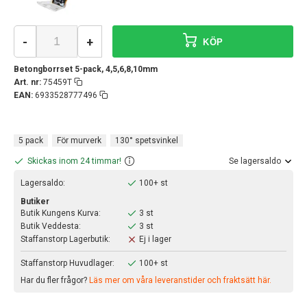
-
+
KÖP
Betongborrset 5-pack, 4,5,6,8,10mm
Art. nr:
75459T
EAN:
6933528777496
5 pack
För murverk
130° spetsvinkel
Skickas inom 24 timmar!
Se lagersaldo
Lagersaldo:
100+ st
Butiker
Butik Kungens Kurva:
3 st
Butik Veddesta:
3 st
Staffanstorp Lagerbutik:
Ej i lager
Staffanstorp Huvudlager:
100+ st
Har du fler frågor?
Läs mer om våra leveranstider och fraktsätt här.