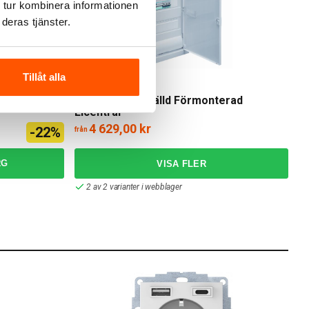
 tur kombinera informationen
deras tjänster.
Tillåt alla
Hager
nfälld 3x12
Hager Volta Infälld Förmonterad
Elcentral
4 629,00 kr
-22%
från
RG
2 av 2 varianter i webblager