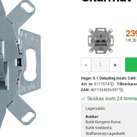
239
191,20
-
+
Hager S.1 Datauttag insats Cat
Art. nr:
5117574
Tillverkar
EAN:
4011334256397
Skickas inom 24 timma
Lagersaldo:
Butiker
Butik Kungens Kurva:
Butik Veddesta:
Staffanstorp Lagerbutik: