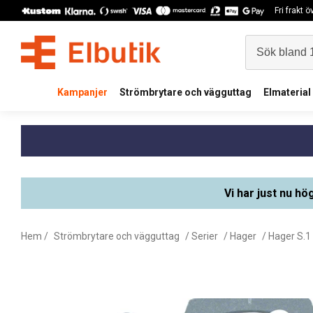
Fri frakt 
Kampanjer
Strömbrytare och vägguttag
Elmaterial
Vi har just nu hö
Hem
/
Strömbrytare och vägguttag
/
Serier
/
Hager
/
Hager S.1