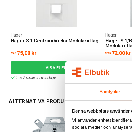
Hager
Hager
Hager S.1 Centrumbricka Modularuttag
Hager S.1/B
Modularutt
75,00 kr
72,00 kr
från
från
1 av 2 varianter i webblager
2 av 2 variant
Samtycke
ALTERNATIVA PRODUKTER
Denna webbplats använder 
Vi använder enhetsidentifierar
sociala medier och analysera 