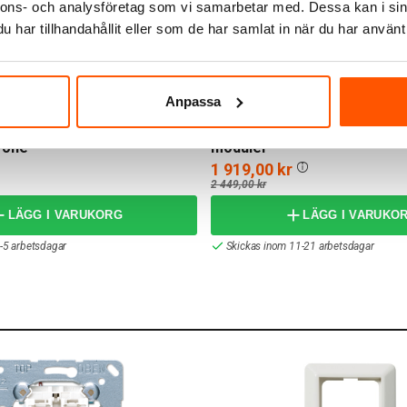
nnons- och analysföretag som vi samarbetar med. Dessa kan i sin
har tillhandahållit eller som de har samlat in när du har använt 
Anpassa
Gacia
entrumbricka Vinklat
Gacia Förmonterad Central I
rone
moduler
1 919,00 kr
2 449,00 kr
LÄGG I VARUKORG
LÄGG I VARUKO
-5 arbetsdagar
Skickas inom 11-21 arbetsdagar