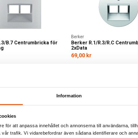
Berker
.3/B.7 Centrumbricka för
Berker R.1/R.3/R.C Centrumb
ag
2xData
69,00 kr
er I webblager
2 av 2 varianter I webblager
Information
cookies
e för att anpassa innehållet och annonserna till användarna, tillh
KAMPANJ
vår trafik. Vi vidarebefordrar även sådana identifierare och anna