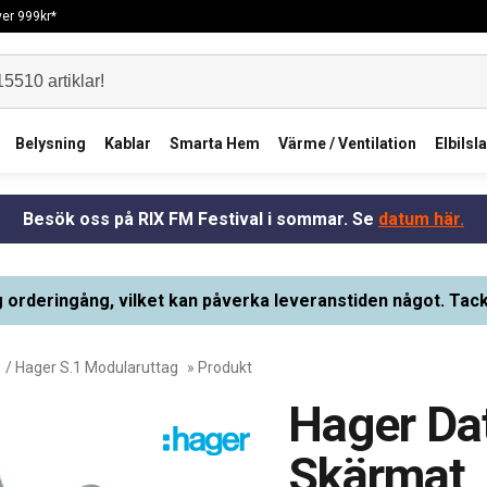
över 999kr*
Belysning
Kablar
Smarta Hem
Värme / Ventilation
Elbilsl
Besök oss på RIX FM Festival i sommar. Se
datum här.
g orderingång, vilket kan påverka leveranstiden något. Tack
/
Hager S.1 Modularuttag
» Produkt
Hager Da
Skärmat