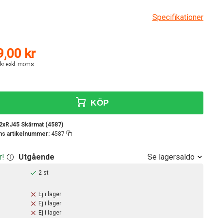
Specifikationer
,00 kr
 kr exkl. moms
KÖP
6 2xRJ45 Skärmat (4587)
ens artikelnummer:
4587
Se lagersaldo
r!
Utgående
2 st
Ej i lager
Ej i lager
Ej i lager