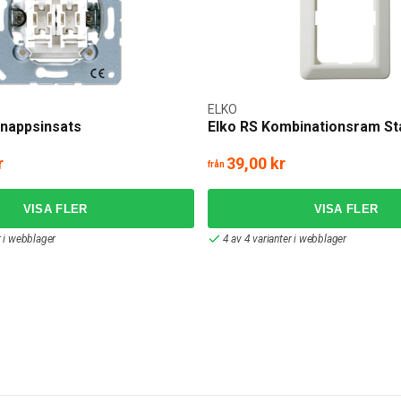
ELKO
nappsinsats
Elko RS Kombinationsram S
r
39,00 kr
från
r i webblager
4 av 4 varianter i webblager