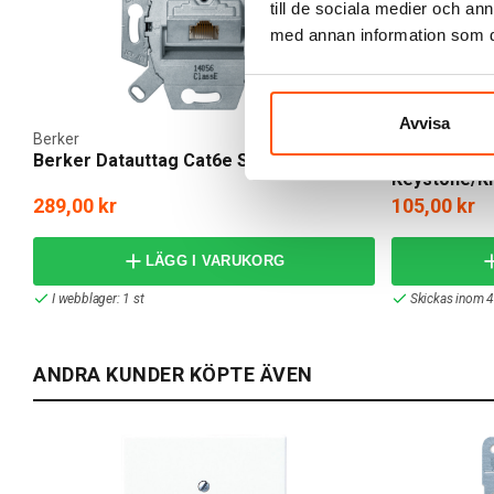
till de sociala medier och a
med annan information som du 
Avvisa
Berker
Hager
Berker Datauttag Cat6e Skärmat
Hager S.1 C
Keystone/K
289,00 kr
105,00 kr
LÄGG I VARUKORG
I webblager: 1 st
Skickas inom 4
ANDRA KUNDER KÖPTE ÄVEN