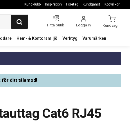
Kundklubb
Inspiration
Företag
Kundtjänst
Köpvillkor
Hitta butik
Logga in
Kundvagn
addare
Hem- & Kontorsmiljö
Verktyg
Varumärken
 för ditt tålamod!
tauttag Cat6 RJ45