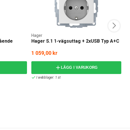
Hager
E
tående
Hager S.1 1-vägsuttag + 2xUSB Typ A+C
E
1 059,00 kr
frå
LÄGG I VARUKORG
I webblager: 1 st