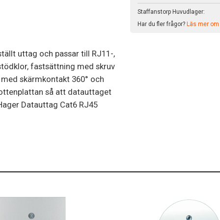
Staffanstorp Huvudlager:
Har du fler frågor?
Läs mer om v
ällt uttag och passar till RJ11-,
stödklor, fastsättning med skruv
h med skärmkontakt 360° och
bottenplattan så att datauttaget
. Hager Datauttag Cat6 RJ45