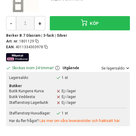
-
+
KÖP
Berker B.7 Glasram | 3-fack | Silver
Art. nr:
1801129
EAN:
4011334303978
Skickas inom 24 timmar!
Utgående
Se lagersaldo
Lagersaldo:
1 st
Butiker
Butik Kungens Kurva:
Ej i lager
Butik Veddesta:
Ej i lager
Staffanstorp Lagerbutik:
Ej i lager
Staffanstorp Huvudlager:
1 st
Har du fler frågor?
Läs mer om våra leveranstider och fraktsätt här.