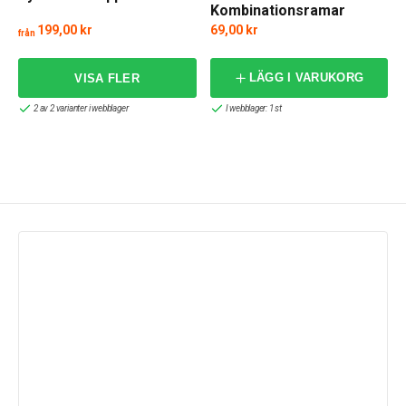
Kombinationsramar
Silver
199,00 kr
69,00 kr
från
LÄGG I VARUKORG
2 av 2 varianter i webblager
I webblager: 1 st