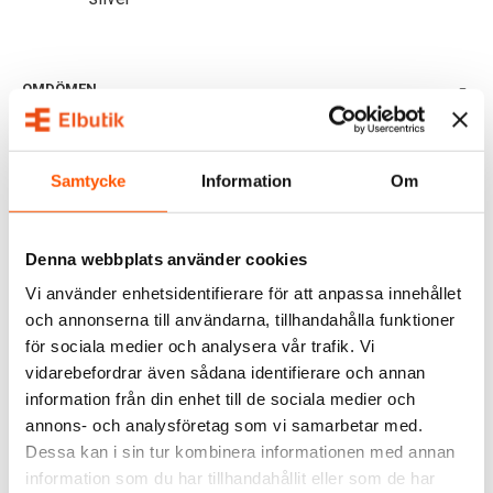
OMDÖMEN
FRÅGOR & SVAR
Samtycke
Information
Om
ALTERNATIVA PRODUKTER
Denna webbplats använder cookies
Vi använder enhetsidentifierare för att anpassa innehållet
och annonserna till användarna, tillhandahålla funktioner
för sociala medier och analysera vår trafik. Vi
vidarebefordrar även sådana identifierare och annan
information från din enhet till de sociala medier och
annons- och analysföretag som vi samarbetar med.
Dessa kan i sin tur kombinera informationen med annan
information som du har tillhandahållit eller som de har
Berker
Berker