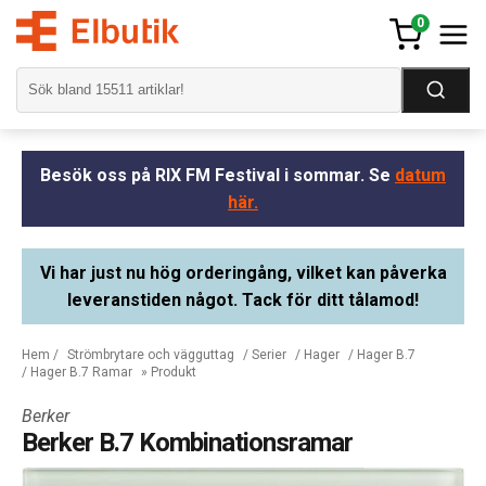
0
Besök oss på RIX FM Festival i sommar. Se
datum
här.
Vi har just nu hög orderingång, vilket kan påverka
leveranstiden något. Tack för ditt tålamod!
Hem
/
Strömbrytare och vägguttag
/
Serier
/
Hager
/
Hager B.7
/
Hager B.7 Ramar
» Produkt
Berker
Berker B.7 Kombinationsramar