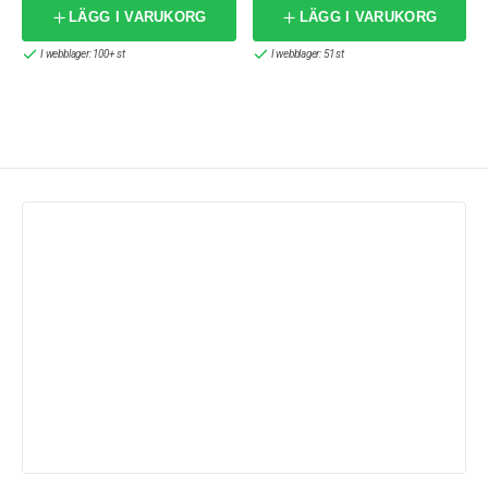
LÄGG I VARUKORG
LÄGG I VARUKORG
I webblager: 100+ st
I webblager: 51 st