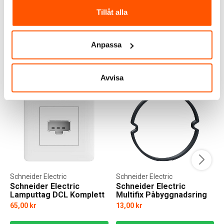
Tillåt alla
2 av 2 varianter i webblager
Anpassa
ANDRA KUNDER KÖPTE ÄVEN
Avvisa
Schneider Electric
Schneider Electric
Schneider Electric
Schneider Electric
Lamputtag DCL Komplett
Multifix Påbyggnadsring
Enkeldosa 6mm
65,00 kr
13,00 kr
f