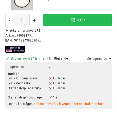
-
+
KÖP
1-facksram alu/svart R3
Art. nr:
1800817
EAN:
4011334393030
Skickas inom 24 timmar!
Utgående
Se lagersaldo
Lagersaldo:
1 st
Butiker
Butik Kungens Kurva:
Ej i lager
Butik Veddesta:
Ej i lager
Staffanstorp Lagerbutik:
Ej i lager
Staffanstorp Huvudlager:
1 st
Har du fler frågor?
Läs mer om våra leveranstider och fraktsätt här.