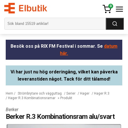
0
Besök oss på RIX FM Festival i sommar. Se
datum
här.
Vi har just nu hög orderingång, vilket kan påverka
leveranstiden något. Tack för ditt tålamod!
Hem
/
Strömbrytare och vägguttag
/
Serier
/
Hager
/
Hager R.3
/
Hager R.3 Kombinationsramar
» Produkt
Berker
Berker R.3 Kombinationsram alu/svart