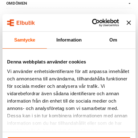
OMDÖMEN
FRÅGOR & SVAR
Samtycke
Information
Om
ALTERNATIVA PRODUKTER
Denna webbplats använder cookies
Vi använder enhetsidentifierare för att anpassa innehållet
och annonserna till användarna, tillhandahålla funktioner
för sociala medier och analysera vår trafik. Vi
vidarebefordrar även sådana identifierare och annan
information från din enhet till de sociala medier och
annons- och analysföretag som vi samarbetar med.
ELKO
Dessa kan i sin tur kombinera informationen med annan
Elko One Vägguttag 2-
information som du har tillhandahållit eller som de har
vägs
samlat in när du har använt deras tjänster.
115,00 kr
från