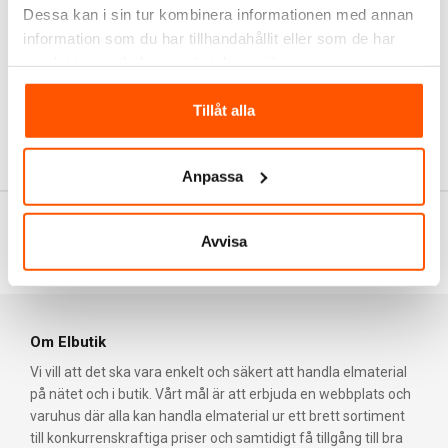
Dessa kan i sin tur kombinera informationen med annan
Philips erbjuder ett brett utbud av belysningslösningar som
information som du har tillhandahållit eller som de har
passar alla behov och miljöer. Deras sortiment inkluderar allt
samlat in när du har använt deras tjänster.
från energieffektiva LED-lampor och stilrena taklampor till
dekorativa bordslampor och kraftfulla strålkastare för
utomhusbruk. Philips belysning är designad för att vara både
Tillåt alla
funktionell och estetiskt tilltalande, vilket gör det enkelt att
hitta rätt belysning för varje rum i ditt hem. För kontor och
Anpassa
kommersiella utrymmen erbjuder Philips belysningslösningar
som förbättrar arbetsmiljön och ökar produktiviteten.
Till toppen av sidan
Hållbarhet och Miljöansvar
Avvisa
Philips är engagerade i att skapa hållbara och miljövänliga
produkter. Deras LED-lampor använder upp till 80% mindre
energi än traditionella glödlampor och har en betydligt längre
Om Elbutik
livslängd, vilket minskar både energiförbrukningen och
Vi vill att det ska vara enkelt och säkert att handla elmaterial
avfallet. Philips arbetar också aktivt för att minska sin
på nätet och i butik. Vårt mål är att erbjuda en webbplats och
miljöpåverkan genom hela produktionskedjan, från design
varuhus där alla kan handla elmaterial ur ett brett sortiment
och tillverkning till distribution och återvinning. Genom att
till konkurrenskraftiga priser och samtidigt få tillgång till bra
välja Philips belysning bidrar du till en mer hållbar framtid och