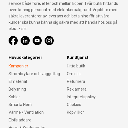
service både före, efter och mellan köpen. I vår butik hittar du
minskar din egen miljöpåverkan.
även kunnig personal med elektrikerbakgrund. Vi jobbar med
säkra leverantörer av leverans och betalning för att våra
Prisbelönt Design och Kvalitet
kunder ska kunna känna sig säkra med att handla hos oss på
Philips belysningsprodukter har fått internationellt
elbutik.se!
erkännande för sin innovativa design och höga kvalitet.
Företaget har vunnit flera prestigefyllda utmärkelser,
inklusive Red Dot Design Award och iF Product Design
Award. Dessa utmärkelser är ett bevis på Philips
Huvudkategorier
Kundtjänst
engagemang för att skapa produkter som inte bara är
Kampanjer
Hitta butik
funktionella utan också vackra att se på. När du väljer Philips
Strömbrytare och vägguttag
Om oss
kan du vara säker på att du får en produkt som är designad
Elmaterial
Returnera
med omsorg och tillverkad med de bästa materialen.
Belysning
Reklamera
Utforska Philips Produkter hos Elbutik.se
Kablar
Integritetspolicy
Hos oss på Elbutik.se, en av Sveriges största elbutiker
Smarta Hem
Cookies
online, hittar du ett omfattande utbud av Philips produkter.
Värme / Ventilation
Köpvillkor
Med över 10 års erfarenhet erbjuder vi ett brett sortiment
Elbilsladdare
av elprodukter och belysningslösningar som kombinerar
Hem- & Kontorsmiljö