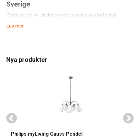
Sverige
Philips är ett av världens mest erkända och betrodda
varumärken inom belysning, med en historia som sträcker
Läs mer
sig över 125 år tillbaka. Med sitt ursprung i Nederländerna
har Philips vuxit till att bli en global ledare inom
belysningsteknik och design, och är idag en av de mest
populära belysningsleverantörerna i Sverige. Philips
Nya produkter
belysningslösningar kombinerar banbrytande teknologi med
elegant design för att skapa produkter som inte bara lyser
upp ditt hem, utan också förbättrar din livskvalitet.
En Ledande Kraft Inom Belysningsteknik
Philips har alltid legat i framkant när det gäller
belysningsteknik. Från de första glödlamporna till dagens
avancerade LED-lösningar, har Philips ständigt strävat efter
att utveckla produkter som är både energieffektiva och
miljövänliga. Philips LED-lampor är kända för sin långa
Philips myLiving Gauss Pendel
livslängd och höga ljuskvalitet, vilket gör dem till ett utmärkt