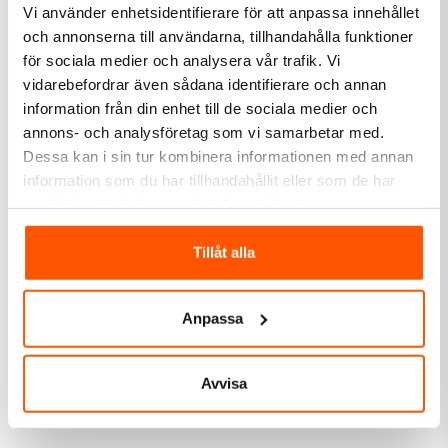
Vi använder enhetsidentifierare för att anpassa innehållet
och annonserna till användarna, tillhandahålla funktioner
2 av 2 varianter I webblager
1 av 2 varianter i webblager
för sociala medier och analysera vår trafik. Vi
vidarebefordrar även sådana identifierare och annan
information från din enhet till de sociala medier och
annons- och analysföretag som vi samarbetar med.
Dessa kan i sin tur kombinera informationen med annan
information som du har tillhandahållit eller som de har
samlat in när du har använt deras tjänster.
Tillåt alla
FLEXIT
FLEXIT
Flexit Badrumsfläkt 100
Flexit Aluminiumkanal
Oisolerad Ø125mm 3m
Anpassa
629,00 kr
292,00 kr
från
Avvisa
LÄGG I VARUKORG
2 av 2 varianter I webblager
I webblager: 6 st