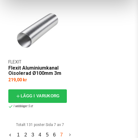
FLEXIT
Flexit Aluminiumkanal
Oisolerad Ø100mm 3m
219,00 kr
LÄGG I VARUKORG
I webblager: 5 st
Totalt 131 poster Sida 7 av 7
1
2
3
4
5
6
7