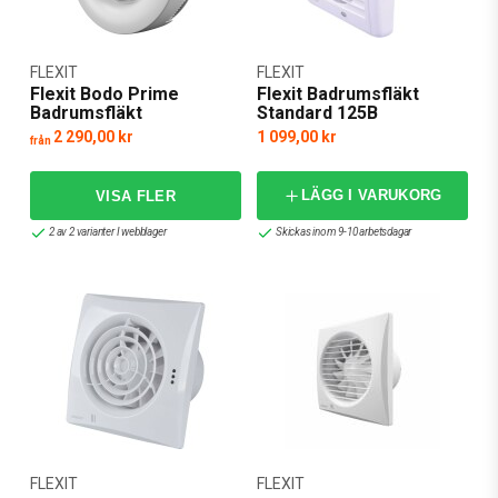
FLEXIT
FLEXIT
Flexit Bodo Prime
Flexit Badrumsfläkt
Badrumsfläkt
Standard 125B
2 290,00 kr
1 099,00 kr
från
LÄGG I VARUKORG
2 av 2 varianter I webblager
Skickas inom 9-10 arbetsdagar
FLEXIT
FLEXIT