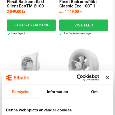
Flexit Badrumsfläkt
Flexit Badrumsfläkt
Silent EcoTM Ø100
Classic Eco 100TH
2 049,00 kr
1 419,00 kr
från
LÄGG I VARUKORG
I webblager: 4 st
2 av 2 varianter I webblager
FLEXIT
FLEXIT
Samtycke
Information
Om
Flexit Badrumsfläkt
Flexit Badrumsfläkt Bodo
Classic Eco 100STD
Supreme
899,00 kr
2 995,00 kr
från
från
Denna webbplats använder cookies