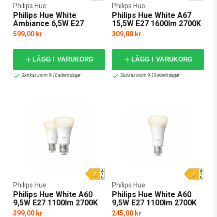
Philips Hue
Philips Hue
Philips Hue White
Philips Hue White A67
Ambiance 6,5W E27
15,5W E27 1600lm 2700K
810lm 2-pack
599,00 kr
309,00 kr
LÄGG I VARUKORG
LÄGG I VARUKORG
Skickas inom 9-10 arbetsdagar
Skickas inom 9-10 arbetsdagar
Philips Hue
Philips Hue
Philips Hue White A60
Philips Hue White A60
9,5W E27 1100lm 2700K
9,5W E27 1100lm 2700K
2-pack
399,00 kr
245,00 kr