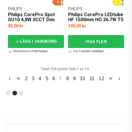
PHILIPS
PHILIPS
Philips CorePro Spot
Philips CorePro LEDtube
GU10 4,8W 3CCT Dim
HF 1500mm HO 26.7W T5
92,00 kr
199,00 kr
LÄGG I VARUKORG
Skickas inom 6-8 arbetsdagar
2 av 3 varianter i webblager
Totalt 536 poster Sida 7 av 14
2
3
4
5
6
7
8
9
10
11
12