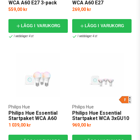
WCA A60 E27 3-pack
WCA A60 E27
559,00 kr
269,00 kr
LÄGG I VARUKORG
LÄGG I VARUKORG
I webblager: 4 st
I webblager: 4 st
Philips Hue
Philips Hue
Philips Hue Essential
Philips Hue Essential
Startpaket WCA A60
Startpaket WCA 3xGU10
3xE27 1xBridge
1xBridge
1 039,00 kr
969,00 kr