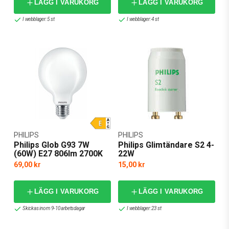
LÄGG I VARUKORG
LÄGG I VARUKORG
I webblager: 5 st
I webblager: 4 st
PHILIPS
PHILIPS
Philips Glob G93 7W
Philips Glimtändare S2 4-
(60W) E27 806lm 2700K
22W
69,00 kr
15,00 kr
LÄGG I VARUKORG
LÄGG I VARUKORG
Skickas inom 9-10 arbetsdagar
I webblager: 23 st