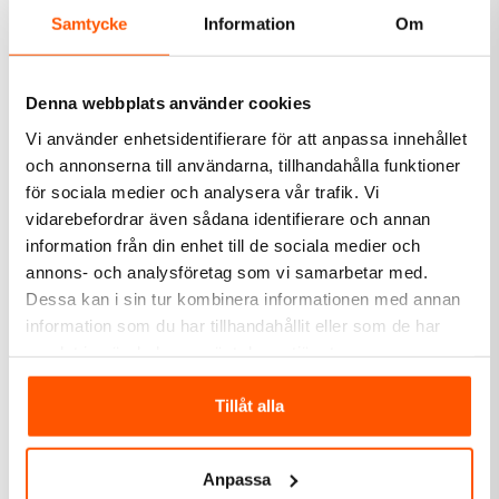
Samtycke
Information
Om
LÄGG I VARUKORG
I webblager: 2 st
1 av 4 varianter i webblager
Denna webbplats använder cookies
Vi använder enhetsidentifierare för att anpassa innehållet
och annonserna till användarna, tillhandahålla funktioner
för sociala medier och analysera vår trafik. Vi
vidarebefordrar även sådana identifierare och annan
information från din enhet till de sociala medier och
annons- och analysföretag som vi samarbetar med.
Dessa kan i sin tur kombinera informationen med annan
Philips Hue
Philips Hue
information som du har tillhandahållit eller som de har
Philips Hue GU10 WCA
Philips Hue GU10 WA
samlat in när du har använt deras tjänster.
4.2W 2-pack
4.2W 2-Pack
1 099,00 kr
569,00 kr
Tillåt alla
LÄGG I VARUKORG
LÄGG I VARUKORG
Anpassa
I webblager: 3 st
I webblager: 1 st