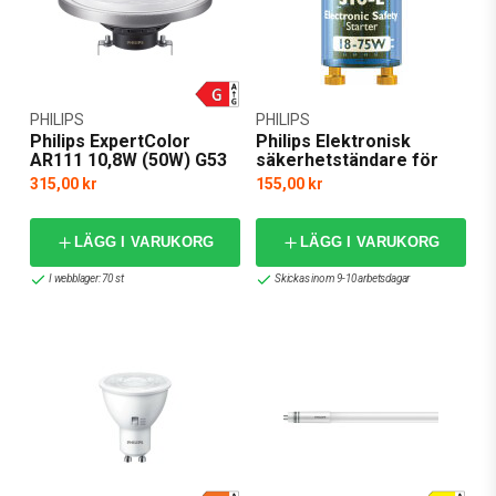
PHILIPS
PHILIPS
Philips ExpertColor
Philips Elektronisk
AR111 10,8W (50W) G53
säkerhetständare för
lysrör S10E 18-75W
315,00 kr
155,00 kr
LÄGG I VARUKORG
LÄGG I VARUKORG
I webblager: 70 st
Skickas inom 9-10 arbetsdagar