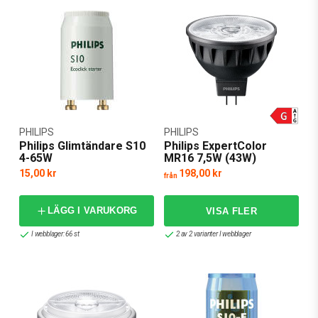
PHILIPS
PHILIPS
Philips Glimtändare S10
Philips ExpertColor
4-65W
MR16 7,5W (43W)
15,00 kr
198,00 kr
från
LÄGG I VARUKORG
I webblager: 66 st
2 av 2 varianter I webblager