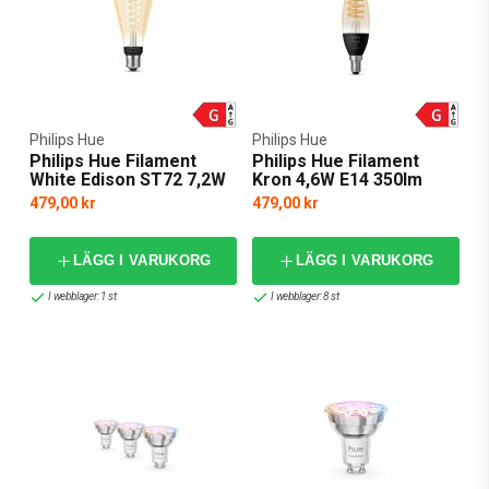
Philips Hue
Philips Hue
Philips Hue Filament
Philips Hue Filament
White Edison ST72 7,2W
Kron 4,6W E14 350lm
E27 580lm 2100K
2200-4500K
479,00 kr
479,00 kr
LÄGG I VARUKORG
LÄGG I VARUKORG
I webblager: 1 st
I webblager: 8 st