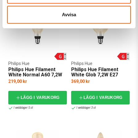
Avvisa
Philips Hue
Philips Hue
Philips Hue Filament
Philips Hue Filament
White Normal A60 7,2W
White Glob 7,2W E27
E27 580lm 2100K Ø60
580lm 2100K Ø95
219,00 kr
369,00 kr
LÄGG I VARUKORG
LÄGG I VARUKORG
I webblager: 5 st
I webblager: 3 st