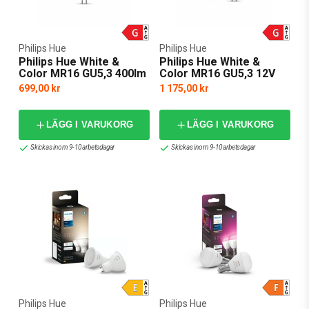
Philips Hue
Philips Hue
Philips Hue White &
Philips Hue White &
Color MR16 GU5,3 400lm
Color MR16 GU5,3 12V
400lm 2-pack
699,00 kr
1 175,00 kr
LÄGG I VARUKORG
LÄGG I VARUKORG
Skickas inom 9-10 arbetsdagar
Skickas inom 9-10 arbetsdagar
Philips Hue
Philips Hue