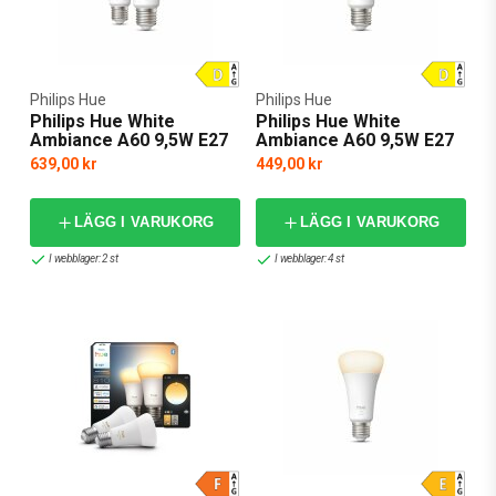
Philips Hue
Philips Hue
Philips Hue White
Philips Hue White
Ambiance A60 9,5W E27
Ambiance A60 9,5W E27
1100lm 2-pack
1100lm
639,00 kr
449,00 kr
LÄGG I VARUKORG
LÄGG I VARUKORG
I webblager: 2 st
I webblager: 4 st