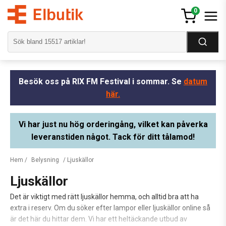
0
Besök oss på RIX FM Festival i sommar. Se
datum
här.
Vi har just nu hög orderingång, vilket kan påverka
leveranstiden något. Tack för ditt tålamod!
Hem
/
Belysning
/ Ljuskällor
Ljuskällor
Det är viktigt med rätt ljuskällor hemma, och alltid bra att ha
extra i reserv. Om du söker efter lampor eller ljuskällor online så
är det här du hittar dem. Vi har ett heltäckande utbud av