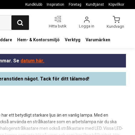
Kundklubb
Inspiration
Företag
Kundtjänst
Köpvillkor
Hitta butik
Logga in
Kundvagn
addare
Hem- & Kontorsmiljö
Verktyg
Varumärken
ommar. Se
datum här.
eranstiden något. Tack för ditt tålamod!
 har ett betydligt starkare ljus än en vanlig lampa. Med en
n också använda en strålkastare som en arbetslampa när du ska
u halogenstrålkastare men också strålkastare med LED. Vissa LED-