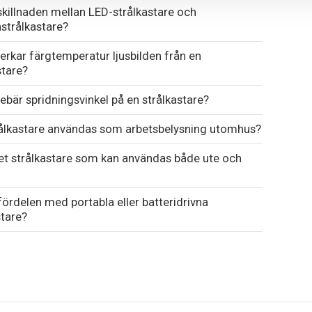
skillnaden mellan LED-strålkastare och
strålkastare?
erkar färgtemperatur ljusbilden från en
stare?
ebär spridningsvinkel på en strålkastare?
ålkastare användas som arbetsbelysning utomhus?
et strålkastare som kan användas både ute och
fördelen med portabla eller batteridrivna
stare?