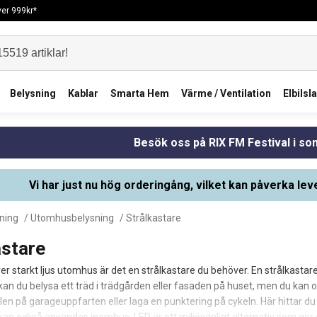
över 999kr*
Belysning
Kablar
Smarta Hem
Värme / Ventilation
Elbilsl
Besök oss på RIX FM Festival i s
Vi har just nu hög orderingång, vilket kan påverka lev
ning
/
Utomhusbelysning
/ Strålkastare
astare
r starkt ljus utomhus är det en strålkastare du behöver. En strålkastare
 kan du belysa ett träd i trädgården eller fasaden på huset, men du ka
en på garageuppfarten eller laga en punktering på cykeln. Här hittar d