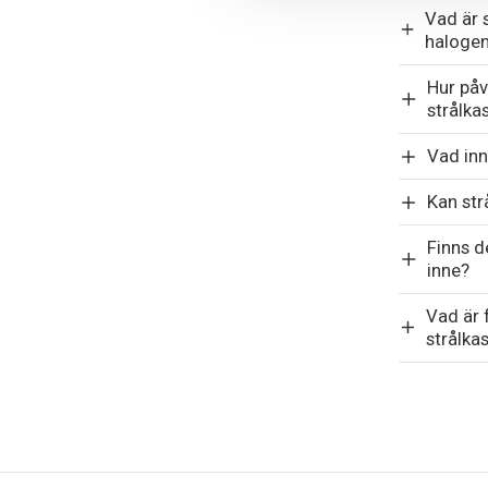
Vad är 
halogen
Hur påv
strålka
Vad inn
Kan str
Finns d
inne?
Vad är 
strålka