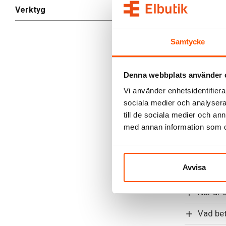
Strålkast
Verktyg
159,00
från
Samtycke
1 av 3 vari
Denna webbplats använder 
Vi använder enhetsidentifierar
sociala medier och analysera 
Strålkasta
till de sociala medier och a
med annan information som du 
Vad är s
utomhu
Hur sta
Avvisa
eller fa
När är 
Vad bet