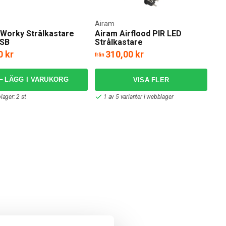
änker dina elkostnader. En annan fördel är att LED-lampor inte
som ett tryggare val av lampa.
Airam
Worky Strålkastare
Airam Airflood PIR LED
USB
Strålkastare
0 kr
310,00 kr
el hitta en LED-strålkastare 100 W eller 50 W, en strålkastare med
från
ent och hitta den strålkastare som passar dig bäst. För alla
LÄGG I VARUKORG
lager: 2 st
1 av 5 varianter i webblager