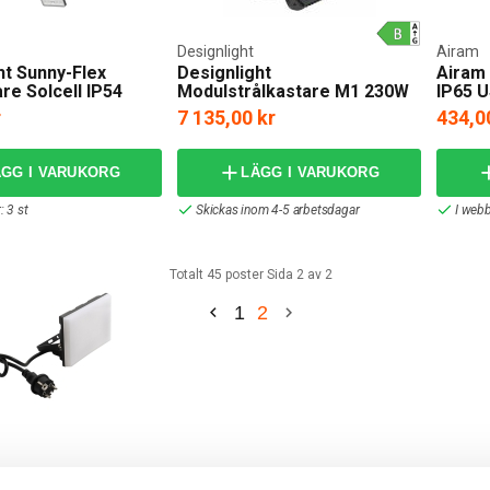
Med LED-lampor sparar du även pengar eftersom de är mer hållbara och s
rme på samma sätt som exempelvis halogenlampor och därför kan ses 
Designlight
Airam
ht Sunny-Flex
Designlight
Airam 
tare smidigt online
re Solcell IP54
Modulstrålkastare M1 230W
IP65 
r
7 135,00 kr
434,0
trålkastare i många olika modeller och prisklasser. Här kan du till exemp
 och en portabel strålkastare. Välkommen att skrolla igenom vårt sortim
 över 999 kronor bjuder vi på frakten.
ÄGG I VARUKORG
LÄGG I VARUKORG
: 3 st
Skickas inom 4-5 arbetsdagar
I webb
Totalt 45 poster Sida 2 av 2
1
2
flood LED