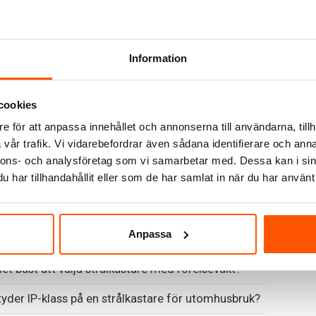
are IP65
 kr
Information
anter i webblager
cookies
e för att anpassa innehållet och annonserna till användarna, tillh
vår trafik. Vi vidarebefordrar även sådana identifierare och anna
re
nnons- och analysföretag som vi samarbetar med. Dessa kan i sin
har tillhandahållit eller som de har samlat in när du har använt 
killnaden mellan en strålkastare och en vanlig
slampa?
rk strålkastare behöver jag för uppfart, trädgård
Anpassa
sad?
det bäst att välja strålkastare med rörelsevakt?
yder IP-klass på en strålkastare för utomhusbruk?