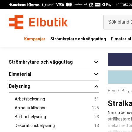
Fri frakt 
Kampanjer
Strömbrytare och vägguttag
Elmaterial
Strömbrytare och vägguttag
Elmaterial
Belysning
Hem
/
Belys
Arbetsbelysning
51
Strålk
Armaturtillbehör
125
När du behöve
Bärbar belysning
23
strålkastare
Dekorationsbelysning
13
meka med bil