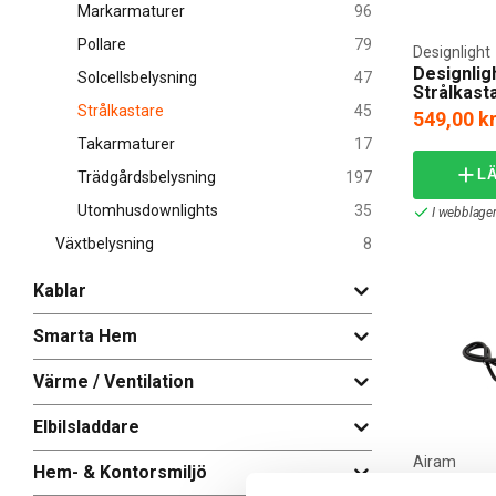
Markarmaturer
96
alternativ. 
genererar vä
Pollare
79
Designlight
Designlig
Strålkas
Solcellsbelysning
47
Strålkasta
3,6W PIR
Strålkastare
45
549,00 k
Vi erbjuder s
rörelsesensor
Takarmaturer
17
beställningen
L
Trädgårdsbelysning
197
Utomhusdownlights
35
I webblager
Växtbelysning
8
Kablar
Smarta Hem
Värme / Ventilation
Elbilsladdare
Airam
Hem- & Kontorsmiljö
Airam Air