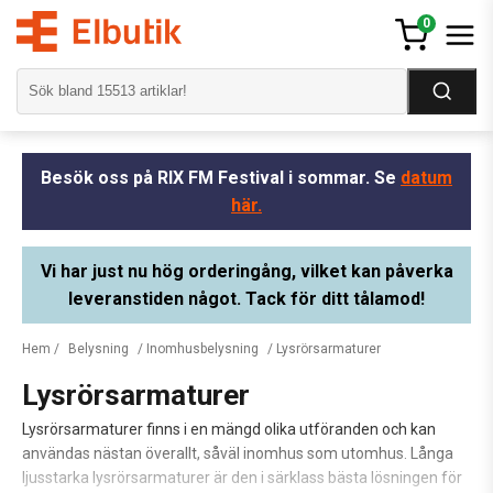
0
Besök oss på RIX FM Festival i sommar. Se
datum
här.
Vi har just nu hög orderingång, vilket kan påverka
leveranstiden något. Tack för ditt tålamod!
Hem
/
Belysning
/
Inomhusbelysning
/ Lysrörsarmaturer
Lysrörsarmaturer
Lysrörsarmaturer finns i en mängd olika utföranden och kan
användas nästan överallt, såväl inomhus som utomhus. Långa
ljusstarka lysrörsarmaturer är den i särklass bästa lösningen för