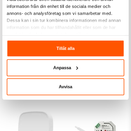
information från din enhet till de sociala medier och
annons- och analysföretag som vi samarbetar med.
Dessa kan i sin tur kombinera informationen med annan
information som du har tillhandahållit eller som de har
samlat in när du har använt deras tjänster.
Tillåt alla
Namron
Namron
Namron Zigbee Smart
Namron Zigbee
Plug 16A
Rörelsesensor
Anpassa
299,00 kr
219,00 kr
från
LÄGG I VARUKORG
Avvisa
2 av 2 varianter I webblager
I webblager: 10 st