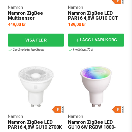
Namron
Namron
Namron ZigBee
Namron ZigBee LED
Multisensor
PAR16 4,8W GU10 CCT
Dim
449,00 kr
189,00 kr
LÄGG I VARUKORG
2 av 2 varianter I webblager
I webblager: 70 st
Namron
Namron
Namron ZigBee LED
Namron ZigBee LED
PAR16 4,8W GU10 2700K
GU10 6W RGBW 1800-