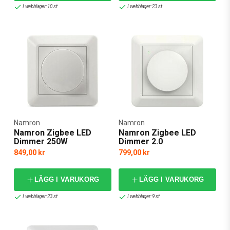
I webblager: 10 st
I webblager: 23 st
Namron
Namron
Namron Zigbee LED
Namron Zigbee LED
Dimmer 250W
Dimmer 2.0
849,00 kr
799,00 kr
LÄGG I VARUKORG
LÄGG I VARUKORG
I webblager: 23 st
I webblager: 9 st