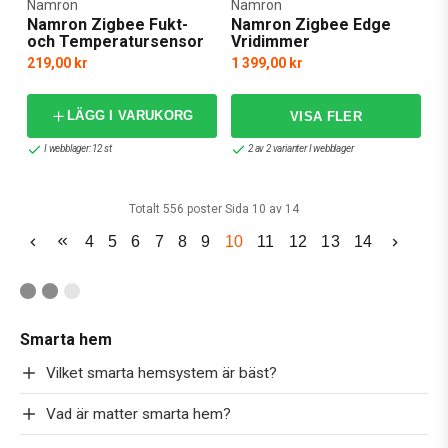
Namron
Namron
Namron Zigbee Fukt-
Namron Zigbee Edge
och Temperatursensor
Vridimmer
219,00 kr
1 399,00 kr
LÄGG I VARUKORG
I webblager: 12 st
2 av 2 varianter I webblager
Totalt 556 poster Sida 10 av 14
4
5
6
7
8
9
10
11
12
13
14
Smarta hem
Vilket smarta hemsystem är bäst?
Vad är matter smarta hem?