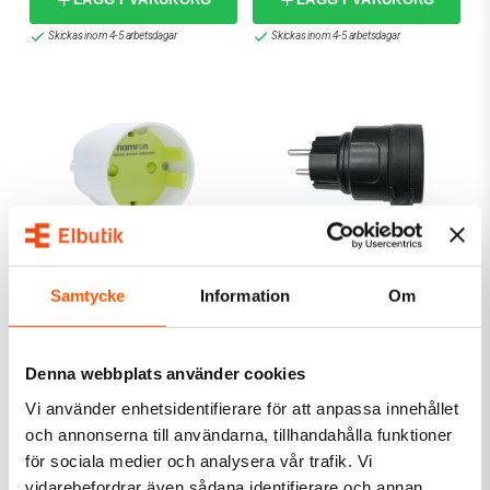
Skickas inom 4-5 arbetsdagar
Skickas inom 4-5 arbetsdagar
Namron
Namron
Samtycke
Information
Om
Namron Zigbee Smart
Namron Zigbee Smart
Plug Dimmer
Plug 16A IP44
409,00 kr
479,00 kr
Denna webbplats använder cookies
LÄGG I VARUKORG
LÄGG I VARUKORG
Vi använder enhetsidentifierare för att anpassa innehållet
och annonserna till användarna, tillhandahålla funktioner
I webblager: 49 st
I webblager: 72 st
för sociala medier och analysera vår trafik. Vi
vidarebefordrar även sådana identifierare och annan