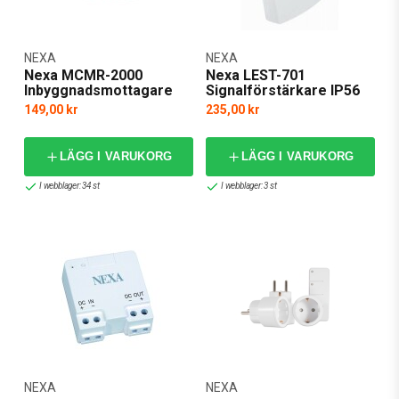
NEXA
NEXA
Nexa MCMR-2000
Nexa LEST-701
Inbyggnadsmottagare
Signalförstärkare IP56
På/Av
149,00 kr
235,00 kr
LÄGG I VARUKORG
LÄGG I VARUKORG
I webblager: 34 st
I webblager: 3 st
NEXA
NEXA