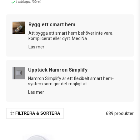
I webblager: 100+ st
även trådlösa plug-in-mottagare, dimmers och fjärrkontroller
som kan integreras med varandra via Bluetooth.
Bygg ett smart hem
Vill du istället ha ett
Bluetooth-baserat
system kan
Plejd
vara
ett alternativ. Varje enhet kan styras via en trådlös tryckknapp,
Att bygga ett smart hem behöver inte vara
komplicerat eller dyrt. Med Na...
konfigureras i en app, och även kopplas till en
Plejd Gateway
för
central styrning av flera enheter – exempelvis smart belysning
Läs mer
som
Plejd skymningsrelä
eller
dimmer
.
Plejd-systemet
kommunicerar via Bluetooth på frekvensen
2,4 GHz
.
Upptäck Namron Simplify
Vilket Smart Hem blir ditt?
Namron Simplify är ett flexibelt smart hem-
Smart – smartare – smartast – det är Nexas paroll för det
system som gör det möjligt at...
moderna hemmet. Väljer du Nexa Smartare Hem kan du koppla
Läs mer
alla dina trådlösa System Nexa-enheter till en batteridriven Nexa
Smart Hub via Bluetooth och styra dem trådlöst via mobilen. En
lösning som ger dig ett smartare hem, helt enkelt. Vill du ha
FILTRERA & SORTERA
689 produkter
Nexas Smartaste Hem kan du knyta samman alla dina trådlösa
produkter med en Nexa Bridge 3-styrenhet och ansluta hela
systemet till en enda app som kan styras centralt via din
smartphone. Via din Nexa Gateway login kan du även koppla upp