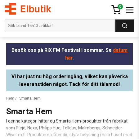
0
Besök oss på RIX FM Festival i sommar. Se
datum
här.
Vi har just nu hög orderingång, vilket kan påverka
leveranstiden något. Tack för ditt tålamod!
Hem
/
Smarta Hem
Smarta Hem
I denna kategori hittar du Smarta Hem-produkter från fabrikat
som Plejd, Nexa, Philips Hue, Telldus, Malmbergs, Schneider
Wiser m.fl. Produkterna låter dig styra belysning i hela huset med