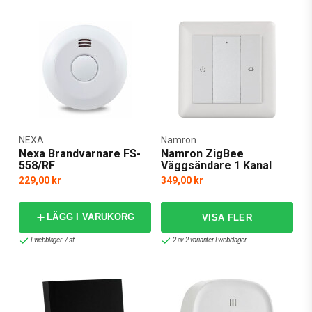
NEXA
Namron
Nexa Brandvarnare FS-
Namron ZigBee
558/RF
Väggsändare 1 Kanal
229,00 kr
349,00 kr
LÄGG I VARUKORG
I webblager: 7 st
2 av 2 varianter I webblager