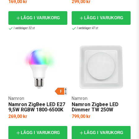
Dim
6500K Dim
169,00 kr
299,00 kr
LÄGG I VARUKORG
LÄGG I VARUKORG
I webblager: 32 st
I webblager: 47 st
Namron
Namron
Namron ZigBee LED E27
Namron Zigbee LED
9,5W RGBW 1800-6500K
Dimmer TW 250W
Dim
269,00 kr
799,00 kr
LÄGG I VARUKORG
LÄGG I VARUKORG