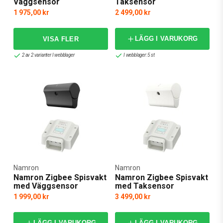
Väggsensor
Taksensor
1 975,00 kr
2 499,00 kr
LÄGG I VARUKORG
2 av 2 varianter I webblager
I webblager: 5 st
Namron
Namron
Namron Zigbee Spisvakt
Namron Zigbee Spisvakt
med Väggsensor
med Taksensor
1 999,00 kr
3 499,00 kr
LÄGG I VARUKORG
LÄGG I VARUKORG