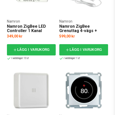
Namron
Namron
Namron ZigBee LED
Namron ZigBee
Controller 1 Kanal
Grenuttag 4-vägs +
2xUSB-A
349,00 kr
599,00 kr
LÄGG I VARUKORG
LÄGG I VARUKORG
I webblager: 13 st
I webblager: 1 st