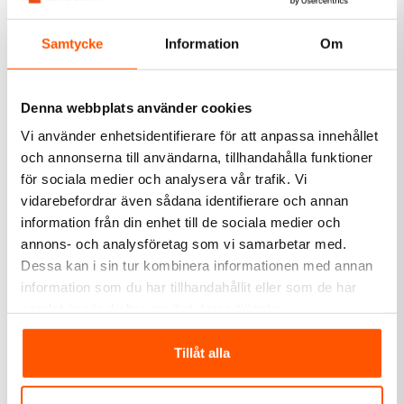
vägguttag från flera olika leverantörer för att hitta de mest
lämpliga och prisvärda alternativen för varje ändamål.
Samtycke
Information
Om
Genom att beställa allt du behöver till din elinstallation på ett och
Strömbrytare och vägguttag
samma ställe sparar du både tid och pengar. Allting kommer i
Varför blir kontakten varm?
samma snabba leverans och plockar du ihop varor för 999
Denna webbplats använder cookies
kronor eller mer skickar vi paketet helt fraktfritt! Klicka hem ditt
Vi använder enhetsidentifierare för att anpassa innehållet
Får man byta ut strömbrytare själv?
strömställarkit med snygga vägguttag, lysknappar, elkontakter,
och annonserna till användarna, tillhandahålla funktioner
dimmers, ramar och tillbehör till kanonpris redan idag!
Kan en strömbrytare gå sönder?
för sociala medier och analysera vår trafik. Vi
vidarebefordrar även sådana identifierare och annan
Får man koppla 3 fas själv?
information från din enhet till de sociala medier och
annons- och analysföretag som vi samarbetar med.
Vad menas med 2 pol?
Dessa kan i sin tur kombinera informationen med annan
Vad kallas en strömbrytare med 2 vippar?
information som du har tillhandahållit eller som de har
samlat in när du har använt deras tjänster.
När behövs tvåpolig strömbrytare?
Tillåt alla
Vad är skillnaden mellan snabbkopplingsuttag och
skruvanslutna uttag?