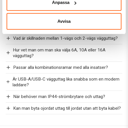
Anpassa
Är alla strömbrytare kompatibla med smarta puckar som
Plejd och Wiser?
När bör man välja utanpåliggande strömbrytare istället
Avvisa
för infälld?
Vad är skillnaden mellan 1-vägs och 2-vägs vägguttag?
Hur vet man om man ska välja 6A, 10A eller 16A
vägguttag?
Passar alla kombinationsramar med alla insatser?
Är USB-A/USB-C vägguttag lika snabba som en modern
laddare?
När behöver man IP44-strömbrytare och uttag?
Kan man byta ojordat uttag till jordat utan att byta kabel?